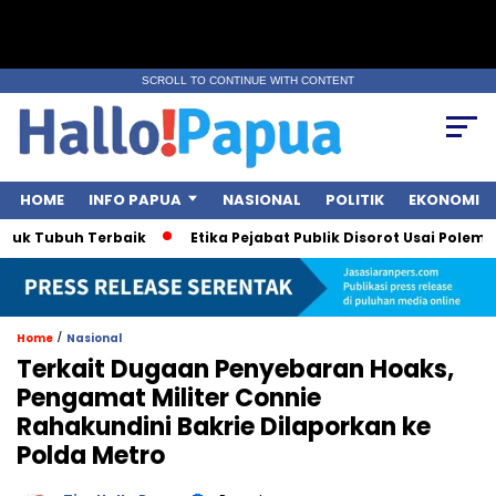
SCROLL TO CONTINUE WITH CONTENT
HOME
INFO PAPUA
NASIONAL
POLITIK
EKONOMI
Tubuh Terbaik
Etika Pejabat Publik Disorot Usai Polemik Sura
/
Home
Nasional
Terkait Dugaan Penyebaran Hoaks,
Pengamat Militer Connie
Rahakundini Bakrie Dilaporkan ke
Polda Metro