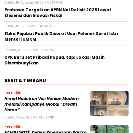
Sabtu, 16 Agustus 2025 - 07:19 WIB
Prabowo Targetkan APBN Nol Defisit 2028 Lewat
Efisiensi dan Inovasi Fiskal
Sabtu, 12 Juli 2025 - 06:56 WIB
Etika Pejabat Publik Disorot Usai Polemik Surat Istri
Menteri UMKM
Selasa, 17 Juni 2025 - 17:32 WIB
KPK Buru Jet Pribadi Papua, tapi Lokasi Masih
Disembunyikan
BERITA TERBARU
Pers Rilis
Himel Hadirkan Visi Hunian Modern
melalui Kampanye Global “Dream
Home”
Sabtu, 8 Agu 2026 - 14:26 WIB
Pers Rilis
FAMILIARITÉ: Ketika Sinema dan Sastra