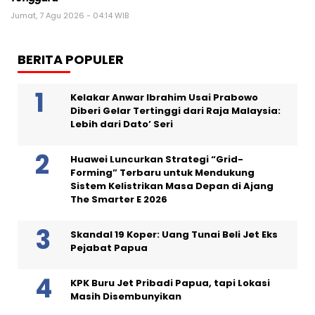
Jumat, 7 Agu 2026 - 04:14 WIB
BERITA POPULER
Kelakar Anwar Ibrahim Usai Prabowo
Diberi Gelar Tertinggi dari Raja Malaysia:
Lebih dari Dato’ Seri
Huawei Luncurkan Strategi “Grid-
Forming” Terbaru untuk Mendukung
Sistem Kelistrikan Masa Depan di Ajang
The Smarter E 2026
Skandal 19 Koper: Uang Tunai Beli Jet Eks
Pejabat Papua
KPK Buru Jet Pribadi Papua, tapi Lokasi
Masih Disembunyikan