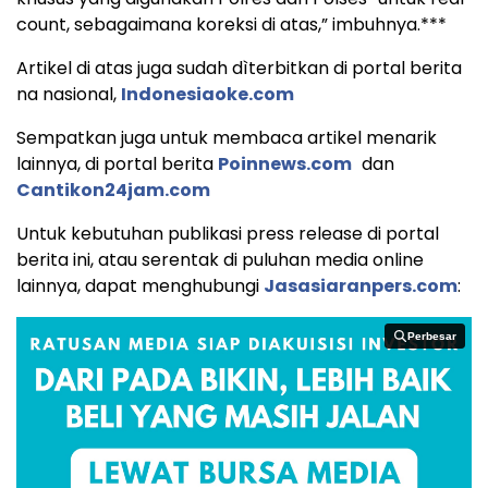
count, sebagaimana koreksi di atas,” imbuhnya.***
Artikel di atas juga sudah dìterbitkan di portal berita
na nasional,
Indonesiaoke.com
Sempatkan juga untuk membaca artikel menarik
lainnya, di portal berita
Poinnews.com
dan
Cantikon24jam.com
Untuk kebutuhan publikasi press release di portal
berita ini, atau serentak di puluhan media online
lainnya, dapat menghubungi
Jasasiaranpers.com
:
Perbesar
Perbesar