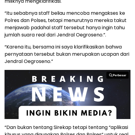
miliknya mengklarifikasi.
“Itu sebabnya staff beliau mencoba mengakses ke
Polres dan Polses, tetapi menurutnya mereka takut
menjawab padahal staff tersebut hanya ingin tahu
jumlah suara real dari Jendral Oegroseno.”.
“Karena itu, bersama ini saya klarifikasikan bahwa
pernyataan tersebut bukan merupakan ucapan dari
Jendral Oegroseno.”
Perbesar
Perbesar
“Dan bukan tentang Sirekap tetapi tentang “aplikasi
khusus yang digunakan Polres dan Polses” untuk real