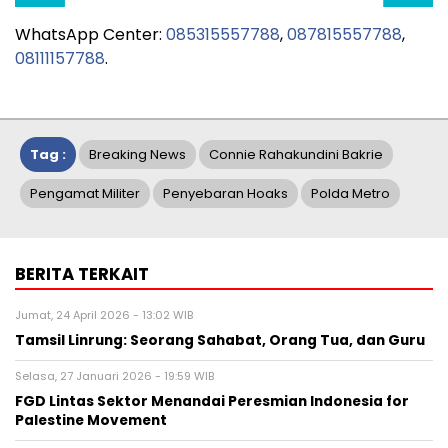
WhatsApp Center:
085315557788
,
087815557788
,
08111157788
.
Tag :
Breaking News
Connie Rahakundini Bakrie
Pengamat Militer
Penyebaran Hoaks
Polda Metro
BERITA TERKAIT
Jumat, 24 April 2026 - 13:02 WIB
Tamsil Linrung: Seorang Sahabat, Orang Tua, dan Guru
Selasa, 27 Januari 2026 - 19:59 WIB
FGD Lintas Sektor Menandai Peresmian Indonesia for
Palestine Movement