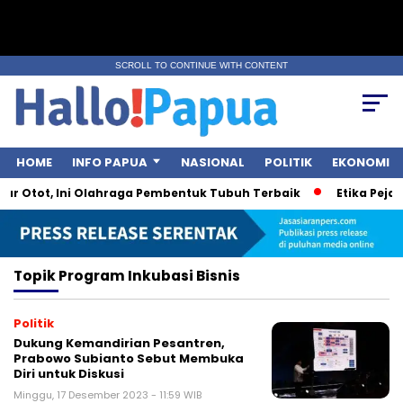
SCROLL TO CONTINUE WITH CONTENT
HOME
INFO PAPUA
NASIONAL
POLITIK
EKONOMI
ar Otot, Ini Olahraga Pembentuk Tubuh Terbaik
Etika Pejaba
Topik
Program Inkubasi Bisnis
Politik
Dukung Kemandirian Pesantren,
Prabowo Subianto Sebut Membuka
Diri untuk Diskusi
Minggu, 17 Desember 2023 - 11:59 WIB