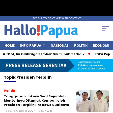
SCROLL TO CONTINUE WITH CONTENT
HOME
INFO PAPUA
NASIONAL
POLITIK
EKONOMI
ar Otot, Ini Olahraga Pembentuk Tubuh Terbaik
Etika Pejaba
Topik
Presiden Terpilih
Politik
Tanggapan Jokowi Soal Sejumlah
Menterinya Ditunjuk Kembali oleh
Presiden Terpilih Prabowo Subianto
Rabu, 16 Oktober 2024 - 08:27 WIB