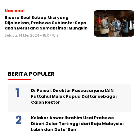
Nasional
Bicara Soal Setiap Misi yang
Dijalankan, Prabowo Subianto: Saya
akan Berusaha Semaksimal Mungkin
Selasa, 14 Mei 2024 - 15:07 WIB
BERITA POPULER
Dr Faisal, Direktur Pascasarjana IAIN
Fattahul Muluk Papua Daftar sebagai
Calon Rektor
Kelakar Anwar Ibrahim Usai Prabowo
Diberi Gelar Tertinggi dari Raja Malaysia:
Lebih dari Dato’ Seri