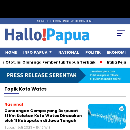
SCROLL TO CONTINUE WITH CONTENT
HOME
INFO PAPUA
NASIONAL
POLITIK
EKONOMI
r Otot, Ini Olahraga Pembentuk Tubuh Terbaik
Etika Pejaba
Topik
Kota Wates
Nasional
Guncangan Gempa yang Berpusat
81 Km Selatan Kota Wates Dirasakan
oleh 11 Kabupaten di Jawa Tengah
Sabtu, 1 Juli 2023 - 15:43 WIB