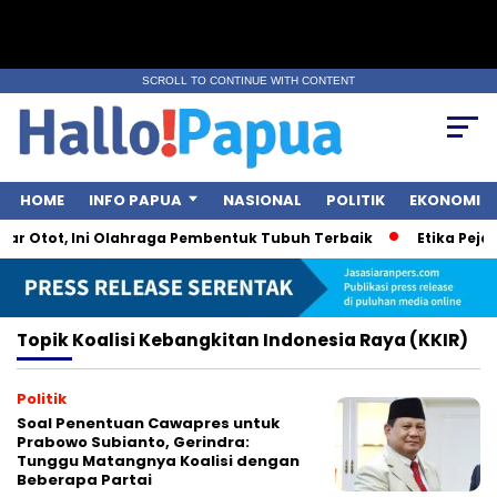
SCROLL TO CONTINUE WITH CONTENT
HOME
INFO PAPUA
NASIONAL
POLITIK
EKONOMI
ar Otot, Ini Olahraga Pembentuk Tubuh Terbaik
Etika Pejab
Topik
Koalisi Kebangkitan Indonesia Raya (KKIR)
Politik
Soal Penentuan Cawapres untuk
Prabowo Subianto, Gerindra:
Tunggu Matangnya Koalisi dengan
Beberapa Partai