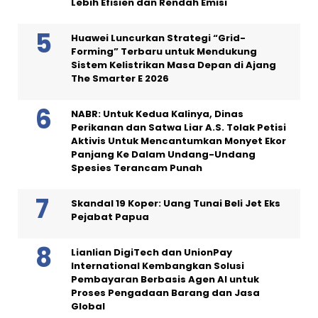
Lebih Efisien dan Rendah Emisi
Huawei Luncurkan Strategi “Grid-
Forming” Terbaru untuk Mendukung
Sistem Kelistrikan Masa Depan di Ajang
The Smarter E 2026
NABR: Untuk Kedua Kalinya, Dinas
Perikanan dan Satwa Liar A.S. Tolak Petisi
Aktivis Untuk Mencantumkan Monyet Ekor
Panjang Ke Dalam Undang-Undang
Spesies Terancam Punah
Skandal 19 Koper: Uang Tunai Beli Jet Eks
Pejabat Papua
Lianlian DigiTech dan UnionPay
International Kembangkan Solusi
Pembayaran Berbasis Agen AI untuk
Proses Pengadaan Barang dan Jasa
Global