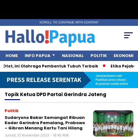
SCROLL TO CONTINUE WITH CONTENT
HOME
INFO PAPUA
NASIONAL
POLITIK
EKONOMI
 Otot, Ini Olahraga Pembentuk Tubuh Terbaik
Etika Pejabat 
Topik
Ketua DPD Partai Gerindra Jateng
Politik
Sudaryono Bakar Semangat Ribuan
Kader Gerindra Pemalang, Prabowo
– Gibran Menang Kartu Tani Hilang
Jumat, 10 November 2023 - 18:45 WIB