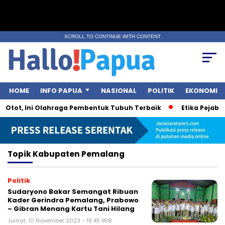
SCROLL TO CONTINUE WITH CONTENT
HOME
INFO PAPUA
NASIONAL
POLITIK
EKONOMI
 Otot, Ini Olahraga Pembentuk Tubuh Terbaik
Etika Pejabat
Topik
Kabupaten Pemalang
Politik
Sudaryono Bakar Semangat Ribuan
Kader Gerindra Pemalang, Prabowo
– Gibran Menang Kartu Tani Hilang
Jumat, 10 November 2023 - 18:45 WIB