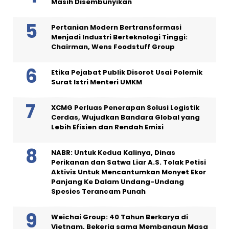
Masih Disembunyikan
Pertanian Modern Bertransformasi
Menjadi Industri Berteknologi Tinggi:
Chairman, Wens Foodstuff Group
Etika Pejabat Publik Disorot Usai Polemik
Surat Istri Menteri UMKM
XCMG Perluas Penerapan Solusi Logistik
Cerdas, Wujudkan Bandara Global yang
Lebih Efisien dan Rendah Emisi
NABR: Untuk Kedua Kalinya, Dinas
Perikanan dan Satwa Liar A.S. Tolak Petisi
Aktivis Untuk Mencantumkan Monyet Ekor
Panjang Ke Dalam Undang-Undang
Spesies Terancam Punah
Weichai Group: 40 Tahun Berkarya di
Vietnam, Bekerja sama Membangun Masa