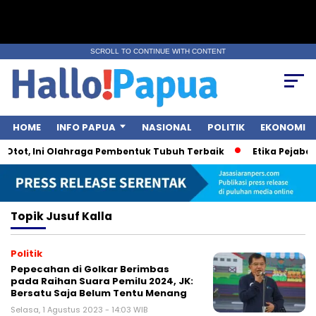
SCROLL TO CONTINUE WITH CONTENT
HOME
INFO PAPUA
NASIONAL
POLITIK
EKONOMI
 Otot, Ini Olahraga Pembentuk Tubuh Terbaik
Etika Pejabat 
Topik
Jusuf Kalla
Politik
Pepecahan di Golkar Berimbas
pada Raihan Suara Pemilu 2024, JK:
Bersatu Saja Belum Tentu Menang
Selasa, 1 Agustus 2023 - 14:03 WIB