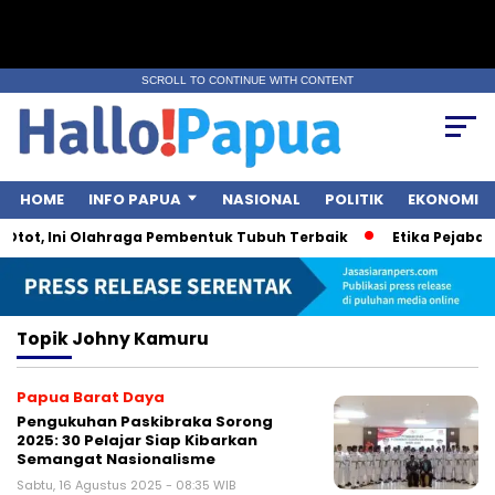
SCROLL TO CONTINUE WITH CONTENT
HOME
INFO PAPUA
NASIONAL
POLITIK
EKONOMI
Otot, Ini Olahraga Pembentuk Tubuh Terbaik
Etika Pejabat 
Topik
Johny Kamuru
Papua Barat Daya
Pengukuhan Paskibraka Sorong
2025: 30 Pelajar Siap Kibarkan
Semangat Nasionalisme
Sabtu, 16 Agustus 2025 - 08:35 WIB