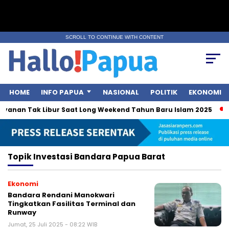
SCROLL TO CONTINUE WITH CONTENT
HOME
INFO PAPUA
NASIONAL
POLITIK
EKONOMI
ayanan Tak Libur Saat Long Weekend Tahun Baru Islam 2025
Topik
Investasi Bandara Papua Barat
Ekonomi
Bandara Rendani Manokwari
Tingkatkan Fasilitas Terminal dan
Runway
Jumat, 25 Juli 2025 - 08:22 WIB