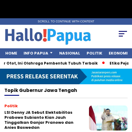
SCROLL TO CONTINUE WITH CONTENT
HOME
INFO PAPUA
NASIONAL
POLITIK
EKONOMI
r Otot, Ini Olahraga Pembentuk Tubuh Terbaik
Etika Pejaba
Topik
Gubernur Jawa Tengah
Politik
LSI Denny JA Sebut Elektabilitas
Prabowo Subianto Kian Jauh
Tinggalkan Ganjar Pranowo dan
Anies Baswedan