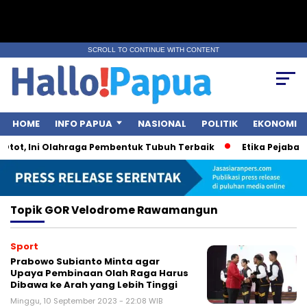
SCROLL TO CONTINUE WITH CONTENT
HOME
INFO PAPUA
NASIONAL
POLITIK
EKONOMI
Otot, Ini Olahraga Pembentuk Tubuh Terbaik
Etika Pejabat P
Topik
GOR Velodrome Rawamangun
Sport
Prabowo Subianto Minta agar
Upaya Pembinaan Olah Raga Harus
Dibawa ke Arah yang Lebih Tinggi
Minggu, 10 September 2023 - 22:08 WIB