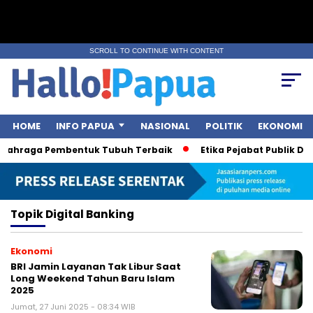
SCROLL TO CONTINUE WITH CONTENT
HOME
INFO PAPUA
NASIONAL
POLITIK
EKONOMI
 Olahraga Pembentuk Tubuh Terbaik
Etika Pejabat Publik Diso
Topik
Digital Banking
Ekonomi
BRI Jamin Layanan Tak Libur Saat
Long Weekend Tahun Baru Islam
2025
Jumat, 27 Juni 2025 - 08:34 WIB