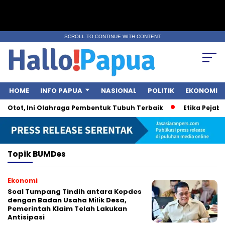
SCROLL TO CONTINUE WITH CONTENT
HOME
INFO PAPUA
NASIONAL
POLITIK
EKONOMI
r Otot, Ini Olahraga Pembentuk Tubuh Terbaik
Etika Pejabat
Topik
BUMDes
Ekonomi
Soal Tumpang Tindih antara Kopdes
dengan Badan Usaha Milik Desa,
Pemerintah Klaim Telah Lakukan
Antisipasi