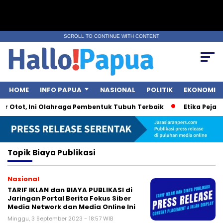
SCROLL TO CONTINUE WITH CONTENT
HOME
INFO PAPUA
NASIONAL
POLITIK
EKONOMI
r Otot, Ini Olahraga Pembentuk Tubuh Terbaik
Etika Pejaba
Topik
Biaya Publikasi
Nasional
TARIF IKLAN dan BIAYA PUBLIKASI di
Jaringan Portal Berita Fokus Siber
Media Network dan Media Online Ini
Minggu, 3 September 2023 - 18:57 WIB