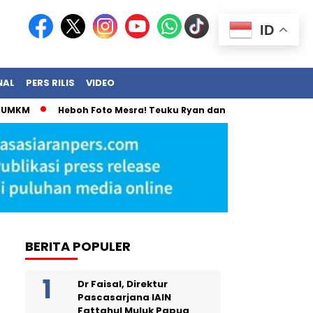
ID
NAL
PERS RILIS
VIDEO
MKM
Heboh Foto Mesra! Teuku Ryan dan Olla Ramlan Akhirny
BERITA POPULER
Dr Faisal, Direktur
Pascasarjana IAIN
Fattahul Muluk Papua