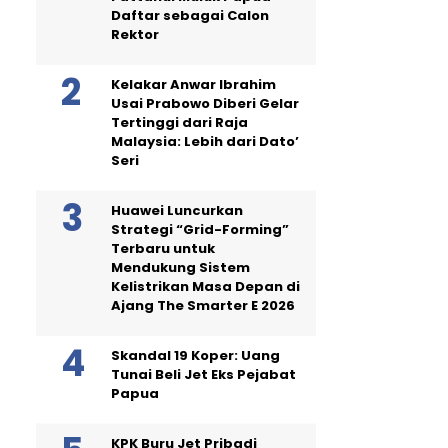
Daftar sebagai Calon
Rektor
Kelakar Anwar Ibrahim
Usai Prabowo Diberi Gelar
Tertinggi dari Raja
Malaysia: Lebih dari Dato’
Seri
Huawei Luncurkan
Strategi “Grid-Forming”
Terbaru untuk
Mendukung Sistem
Kelistrikan Masa Depan di
Ajang The Smarter E 2026
Skandal 19 Koper: Uang
Tunai Beli Jet Eks Pejabat
Papua
KPK Buru Jet Pribadi