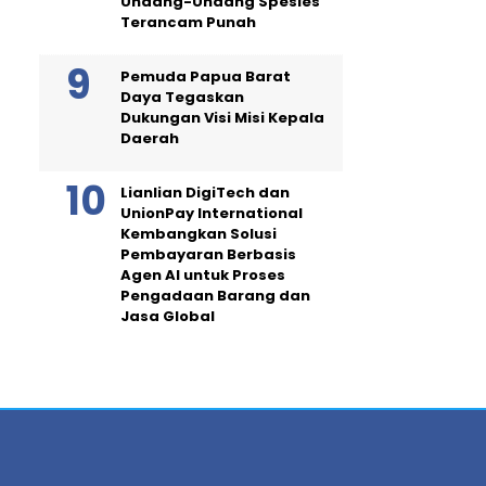
Undang-Undang Spesies
Terancam Punah
Pemuda Papua Barat
Daya Tegaskan
Dukungan Visi Misi Kepala
Daerah
Lianlian DigiTech dan
UnionPay International
Kembangkan Solusi
Pembayaran Berbasis
Agen AI untuk Proses
Pengadaan Barang dan
Jasa Global