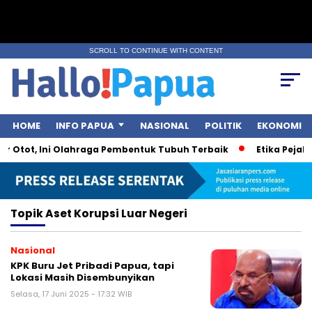
SCROLL TO CONTINUE WITH CONTENT
HOME
INFO PAPUA
NASIONAL
POLITIK
EKONOMI
r Otot, Ini Olahraga Pembentuk Tubuh Terbaik
Etika Pejaba
Topik
Aset Korupsi Luar Negeri
Nasional
KPK Buru Jet Pribadi Papua, tapi
Lokasi Masih Disembunyikan
Selasa, 17 Juni 2025 - 17:32 WIB