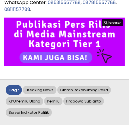
WhatsApp Center:
085315557788
,
087815557788
,
08111157788
.
Perbesar
Perbesar
Tag :
Breaking News
Gibran Rakabuming Raka
KPUPemilu Ulang
Pemilu
Prabowo Subianto
Survei Indikator Politik