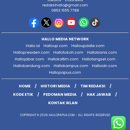
redaksihallo@gmail.com
0853 1555 7788
HALLO MEDIA NETWORK
Hallo.id
Halloup.com
Halloupdate.com
Hallopresiden.com
Hallotokoh.com
Hallobisnis.com
Hallojabar.com
Hallokaltim.com
Hallotangsel.com
Hallobandung.com
Hallokampus.com
Halloidn.com
Hallopapua.com
HOME
HISTORI MEDIA
TIM REDAKSI
KODE ETIK
PEDOMAN MEDIA
HAK JAWAB
KONTAK IKLAN
COPYRIGHT © 2026 HALLOPAPUA.COM - ALL RIGHTS RESERVED