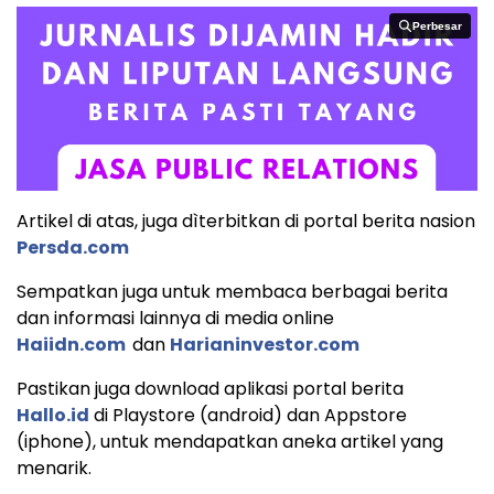
Perbesar
Perbesar
Artikel di atas, juga dìterbitkan di portal berita nasion
Persda.com
Sempatkan juga untuk membaca berbagai berita
dan informasi lainnya di media online
Haiidn.com
dan
Harianinvestor.com
Pastikan juga download aplikasi portal berita
Hallo.id
di Playstore (android) dan Appstore
(iphone), untuk mendapatkan aneka artikel yang
menarik.