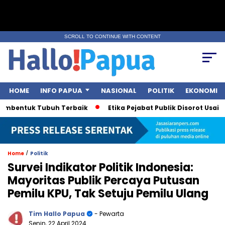
SCROLL TO CONTINUE WITH CONTENT
HOME
INFO PAPUA
NASIONAL
POLITIK
EKONOMI
bentuk Tubuh Terbaik
Etika Pejabat Publik Disorot Usai Pole
/
Home
Politik
Survei Indikator Politik Indonesia:
Mayoritas Publik Percaya Putusan
Pemilu KPU, Tak Setuju Pemilu Ulang
Tim Hallo Papua
- Pewarta
Senin, 22 April 2024