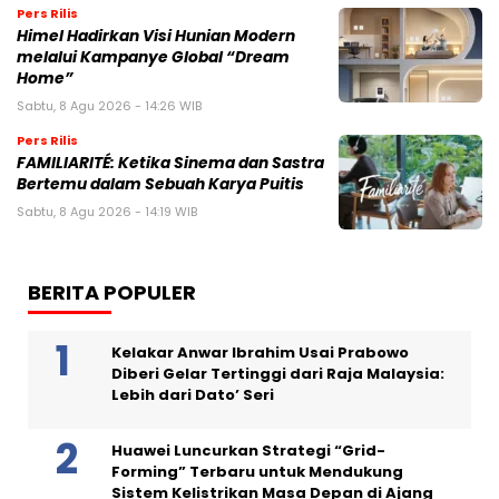
Pers Rilis
Himel Hadirkan Visi Hunian Modern
melalui Kampanye Global “Dream
Home”
Sabtu, 8 Agu 2026 - 14:26 WIB
Pers Rilis
FAMILIARITÉ: Ketika Sinema dan Sastra
Bertemu dalam Sebuah Karya Puitis
Sabtu, 8 Agu 2026 - 14:19 WIB
BERITA POPULER
Kelakar Anwar Ibrahim Usai Prabowo
Diberi Gelar Tertinggi dari Raja Malaysia:
Lebih dari Dato’ Seri
Huawei Luncurkan Strategi “Grid-
Forming” Terbaru untuk Mendukung
Sistem Kelistrikan Masa Depan di Ajang