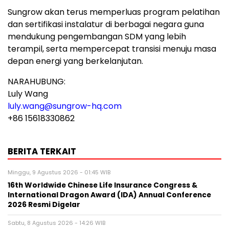
Sungrow akan terus memperluas program pelatihan
dan sertifikasi instalatur di berbagai negara guna
mendukung pengembangan SDM yang lebih
terampil, serta mempercepat transisi menuju masa
depan energi yang berkelanjutan.
NARAHUBUNG:
Luly Wang
luly.wang@sungrow-hq.com
+86 15618330862
BERITA TERKAIT
Minggu, 9 Agustus 2026 - 01:45 WIB
16th Worldwide Chinese Life Insurance Congress &
International Dragon Award (IDA) Annual Conference
2026 Resmi Digelar
Sabtu, 8 Agustus 2026 - 14:26 WIB