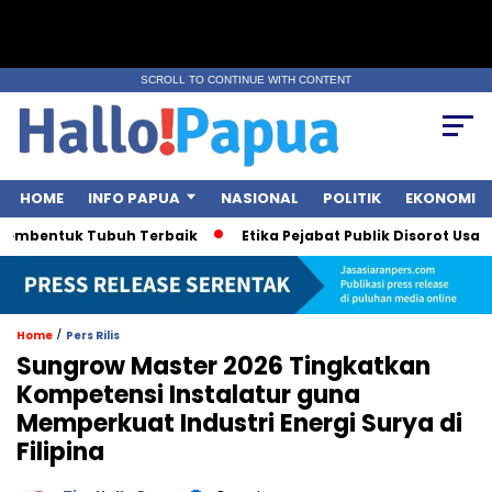
SCROLL TO CONTINUE WITH CONTENT
HOME
INFO PAPUA
NASIONAL
POLITIK
EKONOMI
mbentuk Tubuh Terbaik
Etika Pejabat Publik Disorot Usai Pole
/
Home
Pers Rilis
Sungrow Master 2026 Tingkatkan
Kompetensi Instalatur guna
Memperkuat Industri Energi Surya di
Filipina