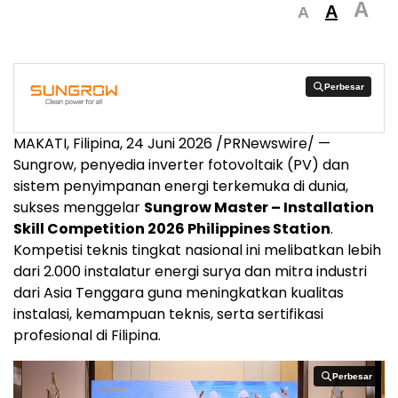
A
A
A
Perbesar
Perbesar
MAKATI, Filipina
,
24 Juni 2026
/PRNewswire/ —
Sungrow, penyedia inverter fotovoltaik (PV) dan
sistem penyimpanan energi terkemuka di dunia,
sukses menggelar
Sungrow Master – Installation
Skill Competition 2026 Philippines Station
.
Kompetisi teknis tingkat nasional ini melibatkan lebih
dari 2.000 instalatur energi surya dan mitra industri
dari Asia Tenggara guna meningkatkan kualitas
instalasi, kemampuan teknis, serta sertifikasi
profesional di Filipina.
Perbesar
Perbesar