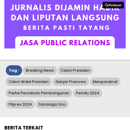
Perbesar
Perbesar
Tag :
Breaking News
Calon Presiden
Calon Wakil Presiden
Ganjar Pranowo
Menparekraf
Partai Persatuan Pembangunan
Pemilu 2024
Pilpres 2024
Sandiaga Uno
BERITA TERKAIT