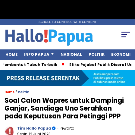
SCROLL TO CONTINUE WITH CONTENT
HOME
INFO PAPUA
NASIONAL
POLITIK
EKONOMI
Pembentuk Tubuh Terbaik
Etika Pejabat Publik Disorot Usai P
/
Home
Politik
Soal Calon Wapres untuk Dampingi
Ganjar, Sandiaga Uno Serahkan
pada Keputusan Para Petinggi PPP
Tim Hallo Papua
- Pewarta
Senin, 12 Juni 2023