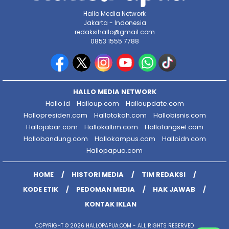
Hallo Media Network
Jakarta - Indonesia
redaksihallo@gmail.com
0853 1555 7788
HALLO MEDIA NETWORK
Hallo.id
Halloup.com
Halloupdate.com
Hallopresiden.com
Hallotokoh.com
Hallobisnis.com
Hallojabar.com
Hallokaltim.com
Hallotangsel.com
Hallobandung.com
Hallokampus.com
Halloidn.com
Hallopapua.com
HOME
HISTORI MEDIA
TIM REDAKSI
KODE ETIK
PEDOMAN MEDIA
HAK JAWAB
KONTAK IKLAN
COPYRIGHT © 2026 HALLOPAPUA.COM - ALL RIGHTS RESERVED