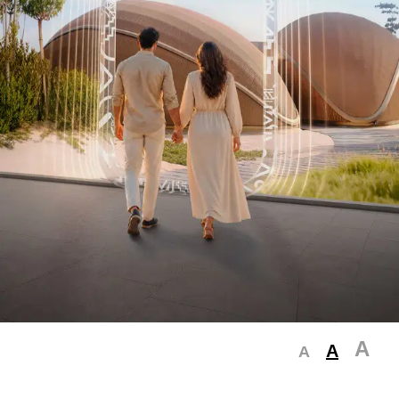
A
A
A