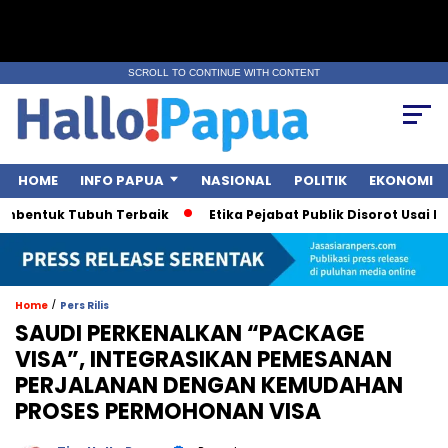
SCROLL TO CONTINUE WITH CONTENT
HOME
INFO PAPUA
NASIONAL
POLITIK
EKONOMI
bentuk Tubuh Terbaik
Etika Pejabat Publik Disorot Usai Polem
/
Home
Pers Rilis
SAUDI PERKENALKAN “PACKAGE
VISA”, INTEGRASIKAN PEMESANAN
PERJALANAN DENGAN KEMUDAHAN
PROSES PERMOHONAN VISA