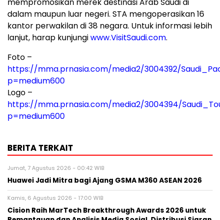
mempromosikan merek destinasi Arab Saudi di
dalam maupun luar negeri. STA mengoperasikan 16
kantor perwakilan di 38 negara. Untuk informasi lebih
lanjut, harap kunjungi
www.VisitSaudi.com
.
Foto –
https://mma.prnasia.com/media2/3004392/Saudi_Pac
p=medium600
Logo –
https://mma.prnasia.com/media2/3004394/Saudi_Tou
p=medium600
BERITA TERKAIT
Jumat, 7 Agustus 2026 - 00:42 WIB
Huawei Jadi Mitra bagi Ajang GSMA M360 ASEAN 2026
Kamis, 6 Agustus 2026 - 17:00 WIB
Cision Raih MarTech Breakthrough Awards 2026 untuk
Pemantauan dan Analisis Media Sosial, Distribusi Siaran