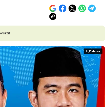
yektif
Perbesar
Perbesar