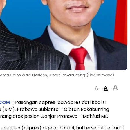
ama Calon Wakil Presiden, Gibran Rakabuming. (Dok. Istimewa)
A
A
A
.COM
– Pasangan capres-cawapres dari Koalisi
u (KIM), Prabowo Subianto – Gibran Rakabuming
enang atas paslon Ganjar Pranowo – Mahfud MD.
 presiden (pilpres) digelar hari ini, hal tersebut termuat