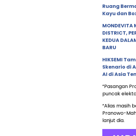
Ruang Berma
Kayu dan Bo
MONDEVITA 
DISTRICT, P
KEDUA DALA
BARU
HIKSEMI Tam
Skenario di
AI di Asia T
“Pasangan Pr
puncak elektab
“Alias masih 
Pranowo-Mahf
lanjut dia.