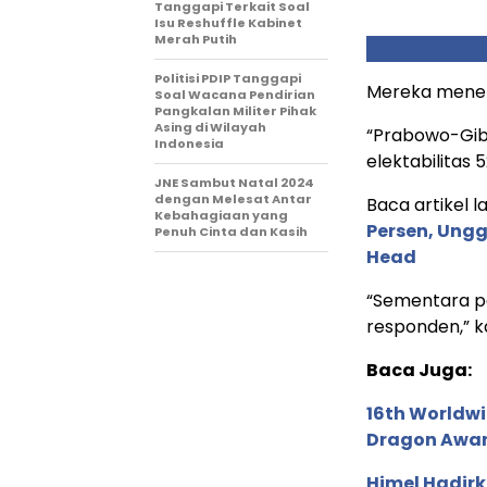
Tanggapi Terkait Soal
Isu Reshuffle Kabinet
Merah Putih
Politisi PDIP Tanggapi
Mereka menemp
Soal Wacana Pendirian
Pangkalan Militer Pihak
Asing di Wilayah
“Prabowo-Gib
Indonesia
elektabilitas 5
JNE Sambut Natal 2024
dengan Melesat Antar
Baca artikel la
Kebahagiaan yang
Persen, Ungg
Penuh Cinta dan Kasih
Head
“Sementara pa
responden,” k
Baca Juga:
16th Worldwi
Dragon Award
Himel Hadirk