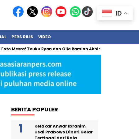
ID
NAL
PERS RILIS
VIDEO
sra! Teuku Ryan dan Olla Ramlan Akhirnya Angkat Bicara
B
BERITA POPULER
Kelakar Anwar Ibrahim
Usai Prabowo Diberi Gelar
Tertinggi dari Raja