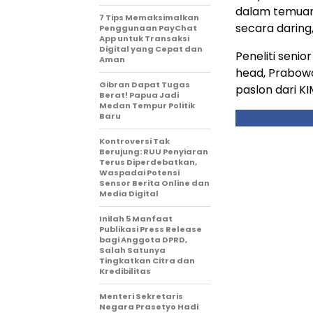
dalam temuan s
7 Tips Memaksimalkan
secara daring,
Penggunaan PayChat
App untuk Transaksi
Digital yang Cepat dan
Peneliti seni
Aman
head, Prabowo
Gibran Dapat Tugas
paslon dari K
Berat! Papua Jadi
Medan Tempur Politik
Baru
Kontroversi Tak
Berujung: RUU Penyiaran
Terus Diperdebatkan,
Waspadai Potensi
Sensor Berita Online dan
Media Digital
Inilah 5 Manfaat
Publikasi Press Release
bagi Anggota DPRD,
Salah Satunya
Tingkatkan Citra dan
Kredibilitas
Menteri Sekretaris
Negara Prasetyo Hadi