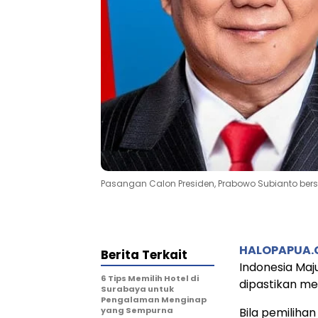
Pasangan Calon Presiden, Prabowo Subianto bers
HALOPAPUA
Berita Terkait
Indonesia Maj
6 Tips Memilih Hotel di
dipastikan m
Surabaya untuk
Pengalaman Menginap
yang Sempurna
Bila pemilihan