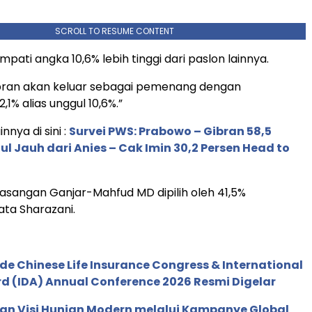
SCROLL TO RESUME CONTENT
ati angka 10,6% lebih tinggi dari paslon lainnya.
ran akan keluar sebagai pemenang dengan
2,1% alias unggul 10,6%.”
innya di sini :
Survei PWS: Prabowo – Gibran 58,5
ul Jauh dari Anies – Cak Imin 30,2 Persen Head to
sangan Ganjar-Mahfud MD dipilih oleh 41,5%
ata Sharazani.
de Chinese Life Insurance Congress & International
 (IDA) Annual Conference 2026 Resmi Digelar
an Visi Hunian Modern melalui Kampanye Global