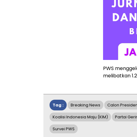
PWS menggelar
melibatkan 1.2
Tag :
Breaking News
Calon Preside
Koalisi Indonesia Maju (KIM)
Partai Ger
Survei PWS