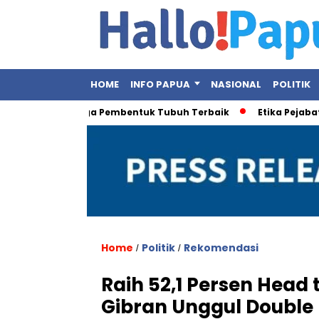
HOME
INFO PAPUA
NASIONAL
POLITIK
 Ini Olahraga Pembentuk Tubuh Terbaik
Etika Pejabat Publik
Home
Politik
Rekomendasi
/
/
Raih 52,1 Persen Head
Gibran Unggul Double 