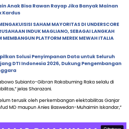
in Anak Bisa Rawan Rayap Jika Banyak Mainan
x Kardus
MENGAKUISISI SAHAM MAYORITAS DI UNDERSCORE
ERUSAHAAN INDUK MAGLIANO, SEBAGAI LANGKAH
M MEMBANGUN PLATFORM MEREK MEWAH ITALIA
pilkan Solusi Penyimpanan Data untuk Seluruh
 Ajang DTI Indonesia 2026, Dukung Pengembangan
enggara
abowo Subianto-Gibran Rakabuming Raka selalu di
ilitas,” jelas Sharazani.
belum terusik oleh perkembangan elektabilitas Ganjar
ud MD maupun Anies Baswedan-Muhaimin Iskandar,”
Perbesar
Perbesar