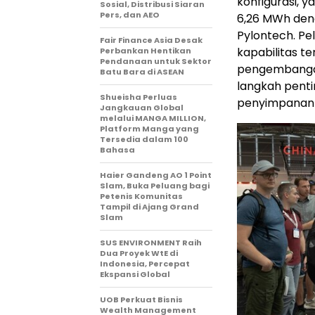
konfigurasi, 
Sosial, Distribusi Siaran
Pers, dan AEO
6,26 MWh den
Pylontech. Pe
Fair Finance Asia Desak
kapabilitas te
Perbankan Hentikan
Pendanaan untuk Sektor
pengembangan 
Batu Bara di ASEAN
langkah penti
Shueisha Perluas
penyimpanan en
Jangkauan Global
melalui MANGA MILLION,
Platform Manga yang
Tersedia dalam 100
Bahasa
Haier Gandeng AO 1 Point
Slam, Buka Peluang bagi
Petenis Komunitas
Tampil di Ajang Grand
Slam
SUS ENVIRONMENT Raih
Dua Proyek WtE di
Indonesia, Percepat
Ekspansi Global
UOB Perkuat Bisnis
Wealth Management