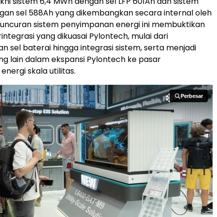
yakni sistem 6,4 MWh dengan sel LFP 601Ah dan sistem
gan sel 588Ah yang dikembangkan secara internal oleh
luncuran sistem penyimpanan energi ini membuktikan
rintegrasi yang dikuasai Pylontech, mulai dari
sel baterai hingga integrasi sistem, serta menjadi
ng lain dalam ekspansi Pylontech ke pasar
ergi skala utilitas.
Perbesar
Perbesar