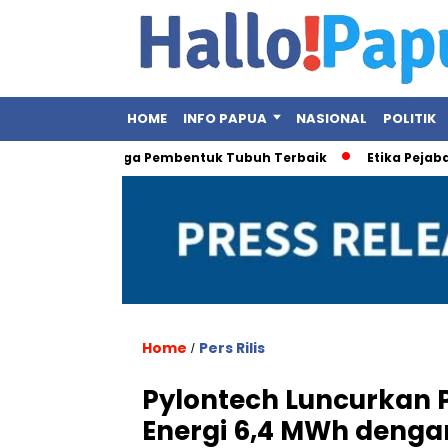
HOME
INFO PAPUA
NASIONAL
POLITIK
Ini Olahraga Pembentuk Tubuh Terbaik
Etika Pejabat Publik 
Home
Pers Rilis
/
Pylontech Luncurkan 
Energi 6,4 MWh denga