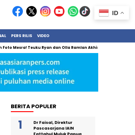
ID
NAL
PERS RILIS
VIDEO
sra! Teuku Ryan dan Olla Ramlan Akhirnya Angkat Bicara
BR
BERITA POPULER
Dr Faisal, Direktur
Pascasarjana IAIN
Fattahul Muluk Papua