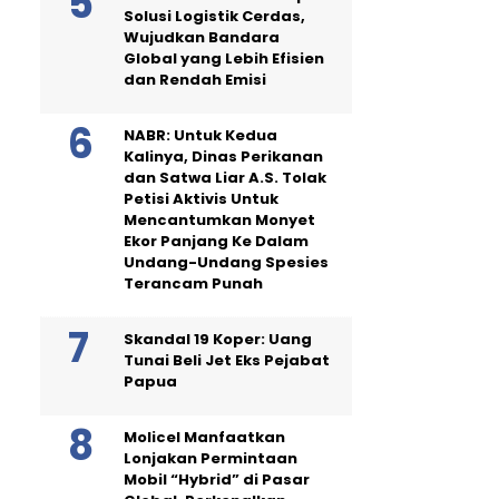
Solusi Logistik Cerdas,
Wujudkan Bandara
Global yang Lebih Efisien
dan Rendah Emisi
NABR: Untuk Kedua
Kalinya, Dinas Perikanan
dan Satwa Liar A.S. Tolak
Petisi Aktivis Untuk
Mencantumkan Monyet
Ekor Panjang Ke Dalam
Undang-Undang Spesies
Terancam Punah
Skandal 19 Koper: Uang
Tunai Beli Jet Eks Pejabat
Papua
Molicel Manfaatkan
Lonjakan Permintaan
Mobil “Hybrid” di Pasar