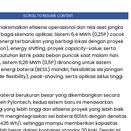
SCROLL TO RESUME CONTENT
simalkan efisiensi operasional dan nilai aset jangka
rbagai skenario aplikasi. Sistem 6,4 MWh (0,25P) cocok
energi terbarukan yang berbagi lokasi dengan proyek
ion
),
energy shifting
, proyek
capacity-value
, serta
tuhan listrik pada beban puncak saat malam hari.
, sistem 6,26 MWh (0,5P) dirancang untuk sistem
ergi baterai (BESS) mandiri, fleksibilitas sisi jaringan
e flexibility
),
peak-shaving
, serta aplikasi siklus tinggi
baterai berukuran besar yang dikembangkan secara
eh Pylontech, kedua sistem baru ini menawarkan
i yang lebih tinggi dan efisiensi proyek yang lebih baik.
h mengintegrasikan sel baterai 601Ah dengan densitas
a 426 Wh/L sehingga mampu memberikan kapasitas
bih besar dalam kontainer standar 20 kaki. Desain ini