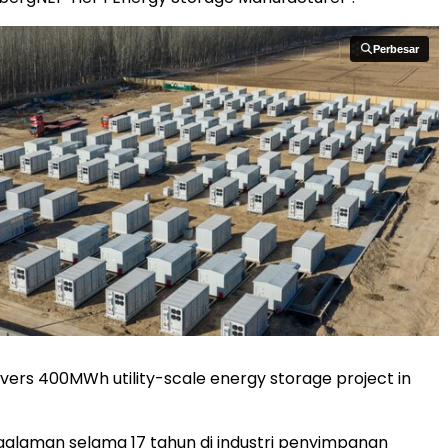
Perbesar
Perbesar
ivers 400MWh utility-scale energy storage project in
alaman selama 17 tahun di industri penyimpanan