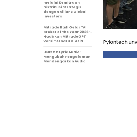
melalui Kemitraan
Distribusi Strategis
dengan Allianz Global
Investors
Mitrade Raih Gelar “AI
Broker of the Year 2026”,
Hadirkan MitradeGPT
Pylontech unv
Versi Terbaru di Asia
UNISOC Lyric Audio:
Mengubah Pengalaman
Mendengarkan Audio