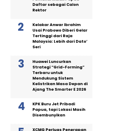
Daftar sebagai Calon
Rektor
Kelakar Anwar Ibrahim
Usai Prabowo Diberi Gelar
Tertinggi dari Raja
Malaysia: Lebih dari Dato’
Seri
Huawei Luncurkan
Strategi “Grid-Forming”
Terbaru untuk
Mendukung Sistem
Kelistrikan Masa Depan di
Ajang The Smarter E 2026
KPK Buru Jet Pribadi
Papua, tapi Lokasi Masih
Disembunyikan
XCMG Perluas Penerapan