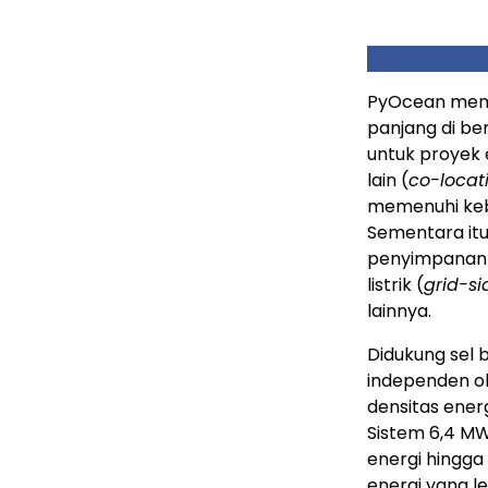
PyOcean memak
panjang di be
untuk proyek 
lain (
co-locat
memenuhi kebu
Sementara itu
penyimpanan en
listrik (
grid-sid
lainnya.
Didukung sel 
independen ol
densitas energ
Sistem 6,4 MW
energi hingg
energi yang le