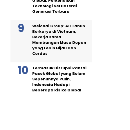
Global, Perkenalkan
Teknologi Sel Baterai
Generasi Terbaru
Weichai Group: 40 Tahun
Berkarya di Vietnam,
Bekerja sama
Membangun Masa Depan
yang Lebih Hijau dan
Cerdas
Termasuk Disrupsi Rantai
Pasok Global yang Belum
Sepenuhnya Pulih,
Indonesia Hadapi
Beberapa Risiko Global