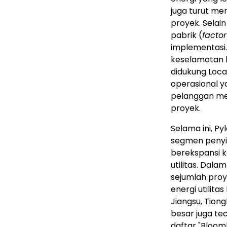
juga turut men
proyek. Selain
pabrik (
facto
implementasi. 
keselamatan b
didukung Loc
operasional y
pelanggan men
proyek.
Selama ini, Py
segmen penyim
berekspansi 
utilitas. Dala
sejumlah pro
energi utilit
Jiangsu, Tion
besar juga te
daftar "Bloom