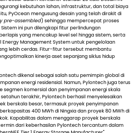
gurangi kebutuhan lahan, infrastruktur, dan total biaya
 itu, PyOcean mengusung desain yang telah dirakit di
ry pre-assembled
) sehingga mempercepat proses
Sistem ini pun dilengkapi fitur perlindungan
erlapis yang mencakup level sel hingga sistem, serta
al Energy Management System untuk pengelolaan
ang lebih cerdas. Fitur-fitur tersebut membantu
goptimalkan kinerja aset sepanjang siklus hidup
lontech dikenal sebagai salah satu pemimpin global di
panan energi residensial. Namun, Pylontech juga terus
ke segmen komersial dan penyimpanan energi skala
m setahun terakhir, Pylontech berhasil menyelesaikan
yek berskala besar, termasuk proyek penyimpanan
as berkapasitas 400 MWh di Ningxia dan proyek 80 MWh di
gkok. Kapabilitas dalam menggarap proyek berskala
cermin dari keberhasilan Pylontech tercantum dalam
bergNEF Tier 1 Energy Storage Manufacturer".