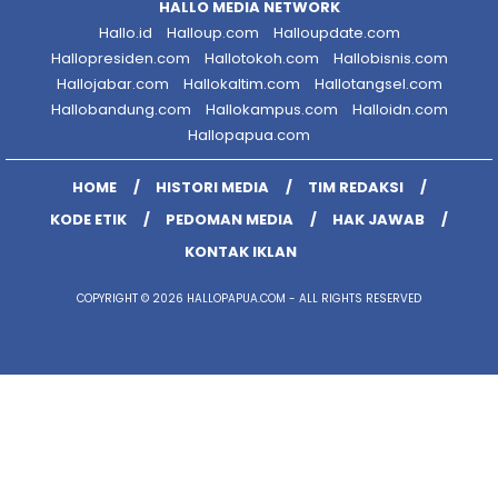
HALLO MEDIA NETWORK
Hallo.id
Halloup.com
Halloupdate.com
Hallopresiden.com
Hallotokoh.com
Hallobisnis.com
Hallojabar.com
Hallokaltim.com
Hallotangsel.com
Hallobandung.com
Hallokampus.com
Halloidn.com
Hallopapua.com
HOME
HISTORI MEDIA
TIM REDAKSI
KODE ETIK
PEDOMAN MEDIA
HAK JAWAB
KONTAK IKLAN
COPYRIGHT © 2026 HALLOPAPUA.COM - ALL RIGHTS RESERVED