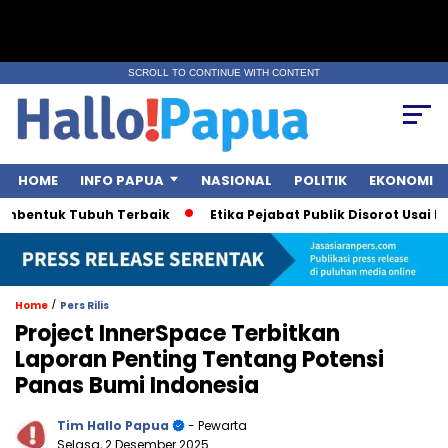
SCROLL TO CONTINUE WITH CONTENT
HOME
INFO PAPUA
NASIONAL
POLITIK
EKONOMI
entuk Tubuh Terbaik
Etika Pejabat Publik Disorot Usai Polemi
/
Home
Pers Rilis
Project InnerSpace Terbitkan
Laporan Penting Tentang Potensi
Panas Bumi Indonesia
Tim Hallo Papua
- Pewarta
Selasa, 2 Desember 2025