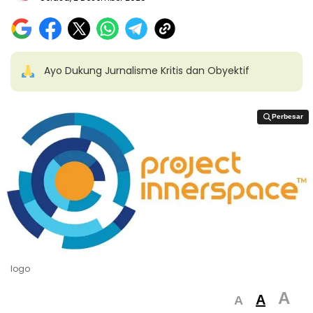
Ayo Dukung Jurnalisme Kritis dan Obyektif
Perbesar
Perbesar
logo
A
A
A