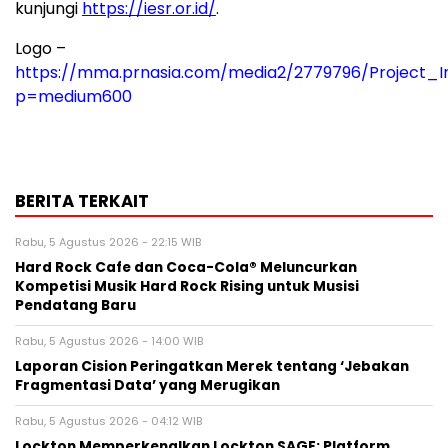
kunjungi
https://iesr.or.id/
.
Logo –
https://mma.prnasia.com/media2/2779796/Project_
p=medium600
BERITA TERKAIT
Rabu, 5 Agustus 2026 - 22:15 WIB
Hard Rock Cafe dan Coca-Cola® Meluncurkan
Kompetisi Musik Hard Rock Rising untuk Musisi
Pendatang Baru
Rabu, 5 Agustus 2026 - 14:00 WIB
Laporan Cision Peringatkan Merek tentang ‘Jebakan
Fragmentasi Data’ yang Merugikan
Rabu, 5 Agustus 2026 - 04:12 WIB
Lockton Memperkenalkan Lockton SAGE: Platform