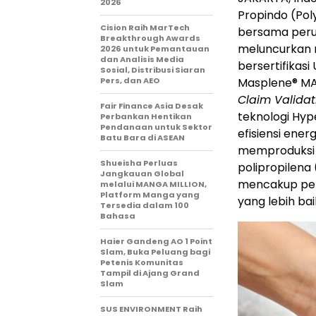
2026
Propindo (Pol
Cision Raih MarTech
bersama perus
Breakthrough Awards
meluncurkan r
2026 untuk Pemantauan
dan Analisis Media
bersertifikasi
Sosial, Distribusi Siaran
Pers, dan AEO
Masplene
®
MA
Claim Validat
Fair Finance Asia Desak
teknologi Hy
Perbankan Hentikan
Pendanaan untuk Sektor
efisiensi ener
Batu Bara di ASEAN
memproduksi 
Shueisha Perluas
polipropilena
Jangkauan Global
mencakup pem
melalui MANGA MILLION,
Platform Manga yang
yang lebih bai
Tersedia dalam 100
Bahasa
Haier Gandeng AO 1 Point
Slam, Buka Peluang bagi
Petenis Komunitas
Tampil di Ajang Grand
Slam
SUS ENVIRONMENT Raih