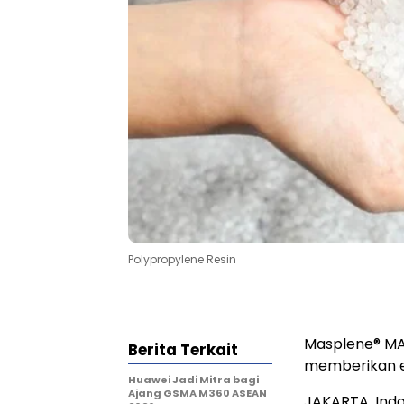
Polypropylene Resin
Masplene
®
MA
Berita Terkait
memberikan ef
Huawei Jadi Mitra bagi
Ajang GSMA M360 ASEAN
JAKARTA, Ind