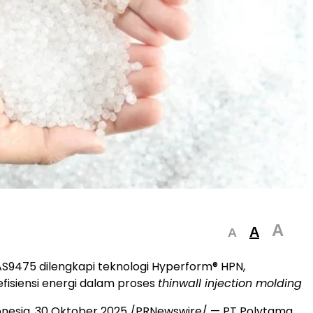
A
A
A
S9475 dilengkapi teknologi Hyperform
®
HPN,
isiensi energi dalam proses
thinwall injection molding
onesia
, 30 Oktober 2025 /PRNewswire/ — PT Polytama