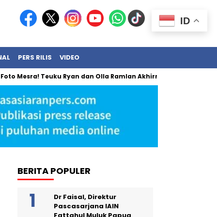
ID
NAL
PERS RILIS
VIDEO
ra! Teuku Ryan dan Olla Ramlan Akhirnya Angkat Bicara
BRI
BERITA POPULER
Dr Faisal, Direktur
Pascasarjana IAIN
Fattahul Muluk Papua