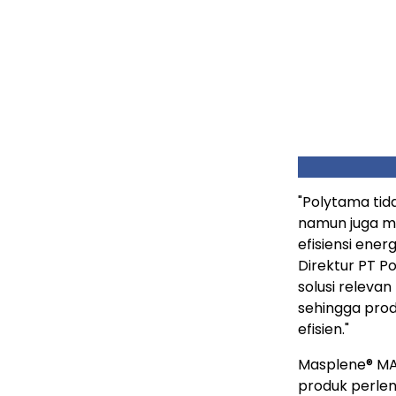
"Polytama tid
namun juga m
efisiensi ener
Direktur PT P
solusi releva
sehingga prod
efisien."
Masplene
®
MA
produk perl