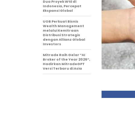
Dua Proyek WtE di
Indonesia, Percepat
Ekspansi Global
UOB Perkuat Bisnis
Wealth Management
melalui Kemitraan
Distribusi Strategis
dengan Allianz Global
Investors
Mitrade Raih Gelar “AI
Broker of the Year 2026”,
Hadirkan MitradeGPT
Versi Terbaru di Asia