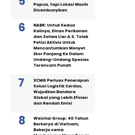
Papua, tapi Lokasi Masih
Disembunyikan
NABR: Untuk Kedua
Kalinya, Dinas Perikanan
dan Satwa Liar A.S. Tolak
Petisi Aktivis Untuk
Mencantumkan Monyet
Ekor Panjang Ke Dalam
Undang-Undang Spesies
Terancam Punah
XCMG Perluas Penerapan
Solusi Logistik Cerdas,
Wujudkan Bandara
Global yang Lebih Efisien
dan Rendah Emisi
Weichai Group: 40 Tahun
Berkarya di Vietnam,
Bekerja sama