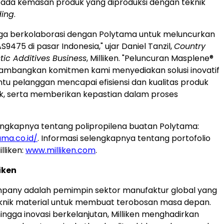
pada kemasan produk yang diproduksi dengan teknik
ding
.
ga
berkolaborasi dengan Polytama untuk meluncurkan
S9475 di pasar
Indonesia
," ujar
Daniel Tanzil
,
Country
stic Additives Business
, Milliken. "Peluncuran Masplene
®
mbangkan komitmen kami menyediakan solusi inovatif
 pelanggan mencapai efisiensi dan kualitas produk
ik, serta memberikan kepastian dalam proses
engkapnya tentang polipropilena buatan Polytama:
ama.co.id/
. Informasi selengkapnya tentang portofolio
lliken:
www.milliken.com
.
liken
mpany adalah pemimpin sektor manufaktur global yang
knik material untuk membuat terobosan masa depan.
hingga inovasi berkelanjutan, Milliken menghadirkan