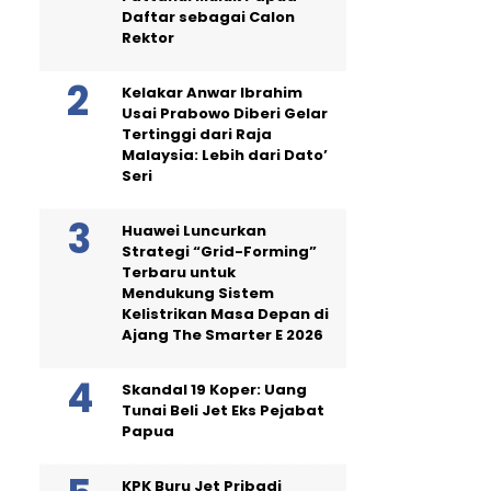
Daftar sebagai Calon
Rektor
Kelakar Anwar Ibrahim
Usai Prabowo Diberi Gelar
Tertinggi dari Raja
Malaysia: Lebih dari Dato’
Seri
Huawei Luncurkan
Strategi “Grid-Forming”
Terbaru untuk
Mendukung Sistem
Kelistrikan Masa Depan di
Ajang The Smarter E 2026
Skandal 19 Koper: Uang
Tunai Beli Jet Eks Pejabat
Papua
KPK Buru Jet Pribadi