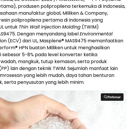
ytama), produsen polipropilena terkemuka di
Indonesia
,
ahaan manufaktur global, Milliken & Company,
esin polipropilena pertama di
Indonesia
yang
 UL untuk
Thin Wall Injection Molding
(TWIM)
S9475. Dengan menyandang label
Environmental
ion
(ECV) dari UL, Masplene
®
MAS9475 memanfaatkan
perform
®
HPN buatan Milliken untuk menghasilkan
gi sebesar 5-8% pada level konverter ketika
wadah, mangkuk, tutup kemasan, serta produk
 (PP) lain dengan teknik TWIM. Sejumlah manfaat lain
rosesan yang lebih mudah, daya tahan benturan
k, serta penyusutan yang lebih minim.
Perbesar
Perbesar