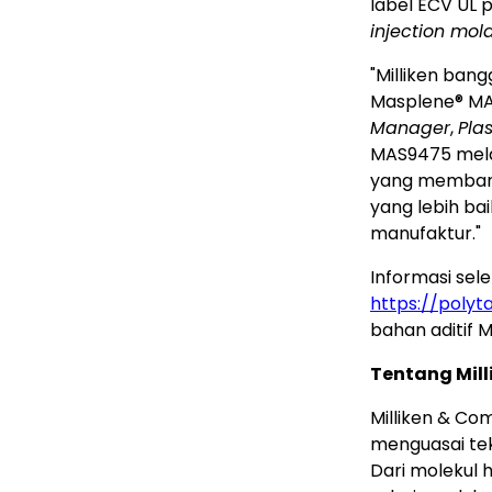
label ECV UL 
injection mol
"Milliken
bang
Masplene
®
MA
Manager
,
Pla
MAS9475 mela
yang membantu
yang lebih ba
manufaktur."
Informasi sel
https://polyt
bahan aditif Mi
Tentang Mil
Milliken & Co
menguasai te
Dari molekul 