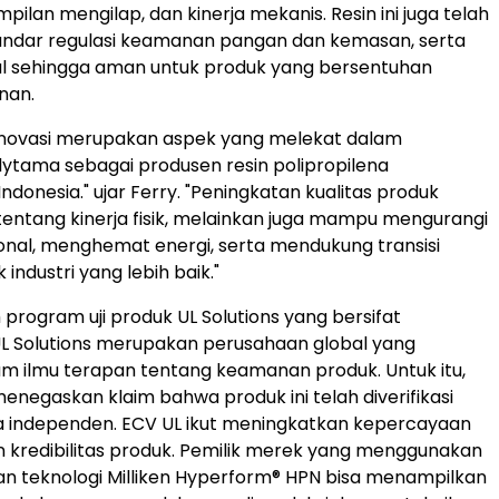
mpilan mengilap, dan kinerja mekanis. Resin ini juga telah
ndar regulasi keamanan pangan dan kemasan, serta
alal sehingga aman untuk produk yang bersentuhan
nan.
 inovasi merupakan aspek yang melekat dalam
lytama sebagai produsen resin polipropilena
Indonesia
.
" ujar Ferry. "Peningkatan kualitas produk
entang kinerja fisik, melainkan juga mampu mengurangi
onal, menghemat energi, serta mendukung transisi
 industri yang lebih baik."
 program uji produk UL Solutions yang bersifat
L Solutions merupakan perusahaan global yang
m ilmu terapan tentang keamanan produk. Untuk itu,
menegaskan klaim bahwa produk ini telah diverifikasi
a independen. ECV UL ikut meningkatkan kepercayaan
kredibilitas produk. Pemilik merek yang menggunakan
an teknologi Milliken Hyperform
®
HPN bisa menampilkan