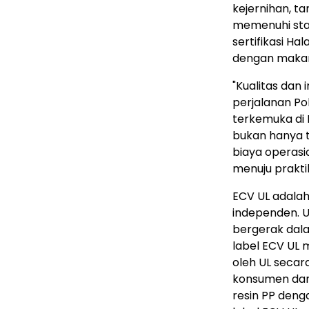
kejernihan, ta
memenuhi sta
sertifikasi H
dengan maka
"
Kualitas dan
perjalanan Po
terkemuka di
bukan hanya t
biaya operasi
menuju praktik
ECV UL adalah
independen. U
bergerak dala
label ECV UL 
oleh UL secar
konsumen dan 
resin PP deng