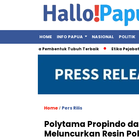
HOME
INFO PAPUA
NASIONAL
POLITIK
ni Olahraga Pembentuk Tubuh Terbaik
Etika Pejabat Publik D
Home
Pers Rilis
/
Polytama Propindo dan
Meluncurkan Resin Pol