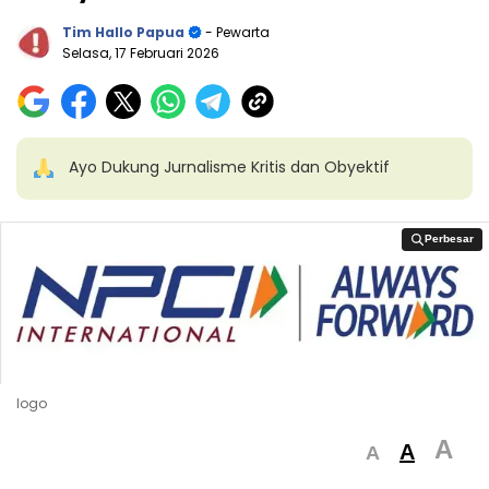
Tim Hallo Papua
- Pewarta
Selasa, 17 Februari 2026
Ayo Dukung Jurnalisme Kritis dan Obyektif
Perbesar
Perbesar
logo
A
A
A