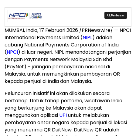
Perbesar
Perbesar
MUMBAI, India
,
17 Februari 2026
/PRNewswire/ — NPCI
International Payments Limited (
NIPL
) adalah
cabang National Payments Corporation of India
(
NPCI
) di luar negeri. NIPL menandatangani perjanjian
dengan Payments Network Malaysia Sdn Bhd
(PayNet) – jaringan pembayaran nasional di
Malaysia, untuk memungkinkan pembayaran QR
kepada penjual di India dan Malaysia.
Peluncuran inisiatif ini akan dilakukan secara
bertahap. Untuk tahap pertama, wisatawan India
yang berkunjung ke Malaysia akan dapat
menggunakan aplikasi
UPI
untuk melakukan
pembayaran antar negara kepada penjual di lokasi
yang menerima QR DuitNow. DuitNow QR adalah