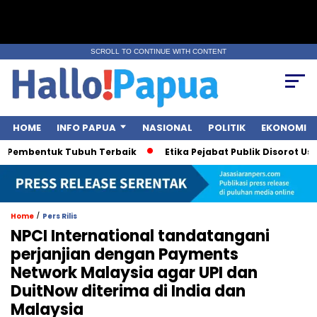
SCROLL TO CONTINUE WITH CONTENT
HOME
INFO PAPUA
NASIONAL
POLITIK
EKONOMI
 Pembentuk Tubuh Terbaik
Etika Pejabat Publik Disorot Usai 
/
Home
Pers Rilis
NPCI International tandatangani
perjanjian dengan Payments
Network Malaysia agar UPI dan
DuitNow diterima di India dan
Malaysia