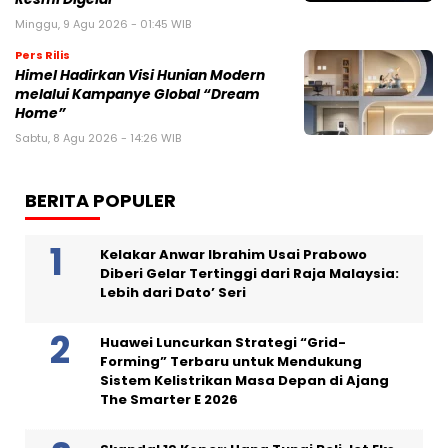
Minggu, 9 Agu 2026 - 01:45 WIB
Pers Rilis
Himel Hadirkan Visi Hunian Modern
melalui Kampanye Global “Dream
Home”
Sabtu, 8 Agu 2026 - 14:26 WIB
BERITA POPULER
Kelakar Anwar Ibrahim Usai Prabowo
Diberi Gelar Tertinggi dari Raja Malaysia:
Lebih dari Dato’ Seri
Huawei Luncurkan Strategi “Grid-
Forming” Terbaru untuk Mendukung
Sistem Kelistrikan Masa Depan di Ajang
The Smarter E 2026