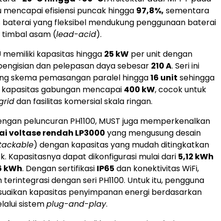
u mencapai efisiensi puncak hingga
97,8%,
sementara
s baterai yang fleksibel mendukung penggunaan baterai
 timbal asam (
lead-acid
).
U memiliki kapasitas hingga
25 kW
per unit dengan
ngisian dan pelepasan daya sebesar
210 A
. Seri ini
ng skema pemasangan paralel hingga
16 unit
sehingga
 kapasitas gabungan mencapai
400 kW
, cocok untuk
grid
dan fasilitas komersial skala ringan.
ngan peluncuran PH1100, MUST juga memperkenalkan
ai voltase rendah LP3000
yang mengusung desain
tackable
) dengan kapasitas yang mudah ditingkatkan
ek. Kapasitasnya dapat dikonfigurasi mulai dari
5,12 kWh
6 kWh
. Dengan sertifikasi
IP65
dan konektivitas WiFi,
terintegrasi dengan seri PH1100. Untuk itu, pengguna
uaikan kapasitas penyimpanan energi berdasarkan
lalui sistem
plug-and-play
.