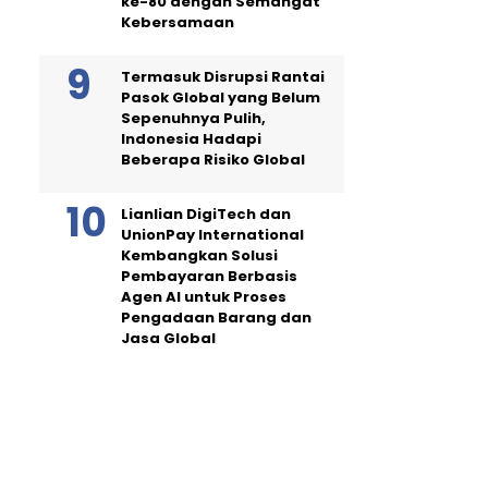
ke-80 dengan Semangat
Kebersamaan
Termasuk Disrupsi Rantai
Pasok Global yang Belum
Sepenuhnya Pulih,
Indonesia Hadapi
Beberapa Risiko Global
Lianlian DigiTech dan
UnionPay International
Kembangkan Solusi
Pembayaran Berbasis
Agen AI untuk Proses
Pengadaan Barang dan
Jasa Global