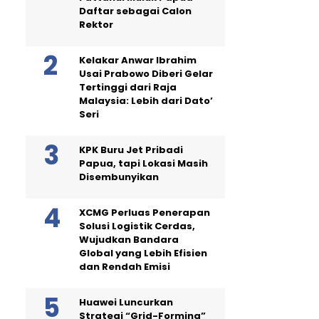
Daftar sebagai Calon
Rektor
Kelakar Anwar Ibrahim
Usai Prabowo Diberi Gelar
Tertinggi dari Raja
Malaysia: Lebih dari Dato’
Seri
KPK Buru Jet Pribadi
Papua, tapi Lokasi Masih
Disembunyikan
XCMG Perluas Penerapan
Solusi Logistik Cerdas,
Wujudkan Bandara
Global yang Lebih Efisien
dan Rendah Emisi
Huawei Luncurkan
Strategi “Grid-Forming”