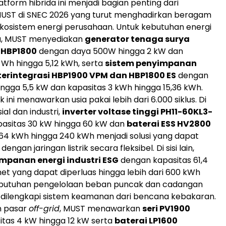
tform hibrida ini menjadi bagian penting dari
UST di SNEC 2026 yang turut menghadirkan beragam
ekosistem energi perusahaan. Untuk kebutuhan energi
a, MUST menyediakan
generator tenaga surya
i HBP1800
dengan daya 500W hingga 2 kW dan
 Wh hingga 5,12 kWh, serta
sistem penyimpanan
 terintegrasi HBP1900 VPM dan HBP1800 ES
dengan
ingga 5,5 kW dan kapasitas 3 kWh hingga 15,36 kWh.
ini menawarkan usia pakai lebih dari 6.000 siklus. Di
al dan industri,
inverter voltase tinggi PH11-60KL3-
asitas 30 kW hingga 60 kW dan
baterai ESS HV2800
64 kWh hingga 240 kWh menjadi solusi yang dapat
dengan jaringan listrik secara fleksibel. Di sisi lain,
mpanan energi industri ESG
dengan kapasitas 61,4
et yang dapat diperluas hingga lebih dari 600 kWh
utuhan pengelolaan beban puncak dan cadangan
at, dilengkapi sistem keamanan dari bencana kebakaran.
n pasar
off-grid
, MUST menawarkan
seri PV1900
tas 4 kW hingga 12 kW serta
baterai LP1600