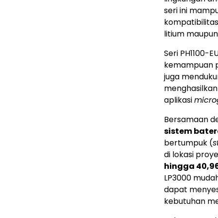
seri ini mamp
kompatibilita
litium maupun
Seri PH1100-E
kemampuan pe
juga menduku
menghasilkan
aplikasi
micro
Bersamaan de
sistem bater
bertumpuk (
s
di lokasi proy
hingga 40,9
LP3000 mudah 
dapat menyes
kebutuhan me