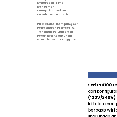
Empat dari Lima
Konsumen
Memprioritaskan
Kesehatan Holistik
PCG Global Rampungkan
Pendanaan Pra-Seri A,
Tangkap Peluang dari
Pesatnya Kebutuhan
Energi di Asia Tenggara
Seri PH1100
te
dari konfigura
(120V/240V)
ini telah meng
berbasis WiFi
lingkungan a