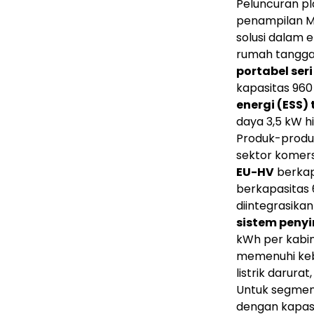
Peluncuran pla
penampilan M
solusi dalam 
rumah tangg
portabel ser
kapasitas 960
energi (ESS)
daya 3,5 kW h
Produk-produk 
sektor komersi
EU-HV
berkap
berkapasitas 
diintegrasikan 
sistem penyi
kWh per kabin
memenuhi keb
listrik darur
Untuk segme
dengan kapasi