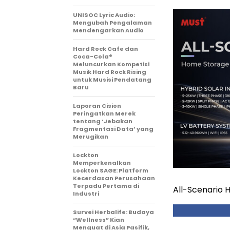
UNISOC Lyric Audio:
Mengubah Pengalaman
Mendengarkan Audio
Hard Rock Cafe dan
Coca-Cola®
Meluncurkan Kompetisi
Musik Hard Rock Rising
untuk Musisi Pendatang
Baru
Laporan Cision
Peringatkan Merek
tentang ‘Jebakan
Fragmentasi Data’ yang
Merugikan
Lockton
Memperkenalkan
Lockton SAGE: Platform
Kecerdasan Perusahaan
Terpadu Pertama di
All-Scenario 
Industri
Survei Herbalife: Budaya
“Wellness” Kian
Menguat di Asia Pasifik,