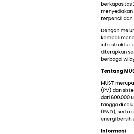
berkapasitas 2
menyediakan p
terpencil dan
Dengan melun
kembali mene
infrastruktur
diterapkan se
berbagai wilay
Tentang MU
MUST merupaka
(PV) dan sist
dari 800.000 
tangga di sel
(R&D), serta 
energi bersih
Informasi