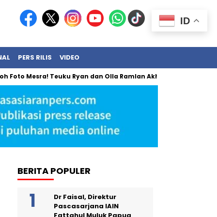
ID
NAL
PERS RILIS
VIDEO
 Mesra! Teuku Ryan dan Olla Ramlan Akhirnya Angkat Bicara
BERITA POPULER
Dr Faisal, Direktur
Pascasarjana IAIN
Fattahul Muluk Papua