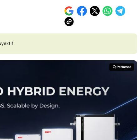
yektif
Perbesar
Perbesar