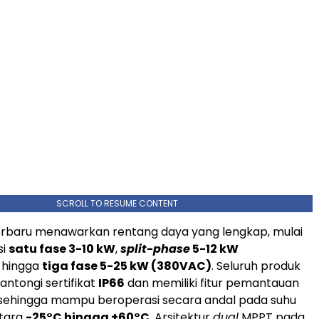
SCROLL TO RESUME CONTENT
rbaru menawarkan rentang daya yang lengkap, mulai
si
satu fase 3-10 kW
,
split-phase
5-12 kW
, hingga
tiga fase 5-25 kW (380VAC)
. Seluruh produk
antongi sertifikat
IP66
dan memiliki fitur pemantauan
 sehingga mampu beroperasi secara andal pada suhu
ntara
-25°C hingga +60°C.
Arsitektur
dual
MPPT pada