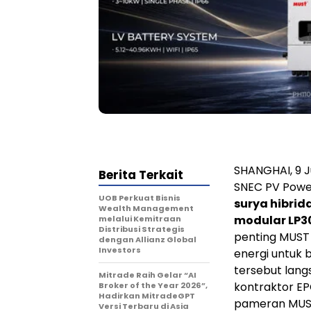
SHANGHAI, 9 
Berita Terkait
SNEC PV Powe
UOB Perkuat Bisnis
surya hibrida
Wealth Management
modular LP3
melalui Kemitraan
Distribusi Strategis
penting MUST
dengan Allianz Global
Investors
energi untuk 
tersebut langs
Mitrade Raih Gelar “AI
kontraktor E
Broker of the Year 2026”,
Hadirkan MitradeGPT
pameran MUS
Versi Terbaru di Asia