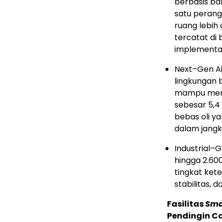
berbasis ba
satu peran
ruang lebih 
tercatat di 
implementas
Next–Gen Ai
lingkungan 
mampu me
sebesar 5,4 
bebas oli y
dalam jangk
Industrial–
hingga 2.60
tingkat ket
stabilitas,
Fasilitas
Sma
Pendingin Ca