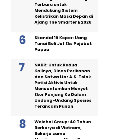
Terbaru untuk
Mendukung Sistem
Kelistrikan Masa Depan di
Ajang The Smarter E 2026
Skandal 19 Koper: Uang
Tunai Beli Jet Eks Pejabat
Papua
NABR: Untuk Kedua
Kalinya, Dinas Perikanan
dan Satwa Liar A.S. Tolak
Petisi Aktivis Untuk
Mencantumkan Monyet
Ekor Panjang Ke Dalam
Undang-Undang Spesies
Terancam Punah
Weichai Group: 40 Tahun
Berkarya di Vietnam,
Bekerja sama