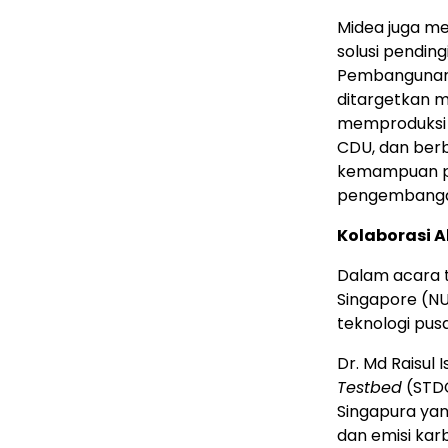
Midea juga me
solusi pending
Pembangunan f
ditargetkan mu
memproduksi
CDU, dan berb
kemampuan pen
pengembangan
Kolaborasi A
Dalam acara t
Singapore (N
teknologi pusa
Dr. Md Raisu
Testbed
(STDC
Singapura yan
dan emisi kar