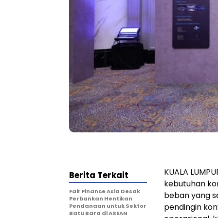
KUALA LUMPUR,
Berita Terkait
kebutuhan ko
Fair Finance Asia Desak
beban yang se
Perbankan Hentikan
pendingin konv
Pendanaan untuk Sektor
Batu Bara di ASEAN