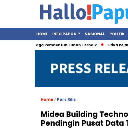
HOME
INFO PAPUA
NASIONAL
POLITIK
, Ini Olahraga Pembentuk Tubuh Terbaik
Etika Pejabat Publi
Home
Pers Rilis
/
Midea Building Techno
Pendingin Pusat Data T