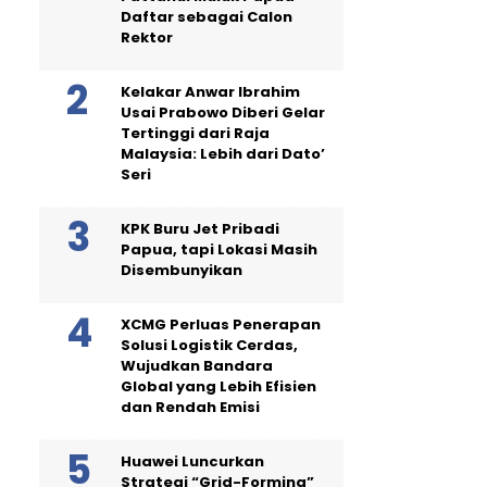
Daftar sebagai Calon
Rektor
Kelakar Anwar Ibrahim
Usai Prabowo Diberi Gelar
Tertinggi dari Raja
Malaysia: Lebih dari Dato’
Seri
KPK Buru Jet Pribadi
Papua, tapi Lokasi Masih
Disembunyikan
XCMG Perluas Penerapan
Solusi Logistik Cerdas,
Wujudkan Bandara
Global yang Lebih Efisien
dan Rendah Emisi
Huawei Luncurkan
Strategi “Grid-Forming”