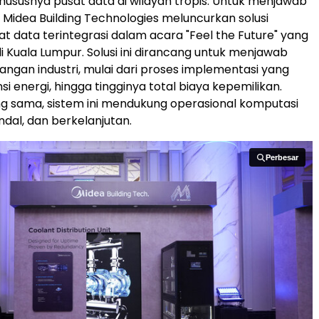
khususnya pusat data di wilayah tropis. Untuk menjawab
, Midea Building Technologies meluncurkan solusi
at data terintegrasi dalam acara "Feel the Future" yang
i Kuala Lumpur. Solusi ini dirancang untuk menjawab
angan industri, mulai dari proses implementasi yang
nsi energi, hingga tingginya total biaya kepemilikan.
g sama, sistem ini mendukung operasional komputasi
ndal, dan berkelanjutan.
Perbesar
Perbesar