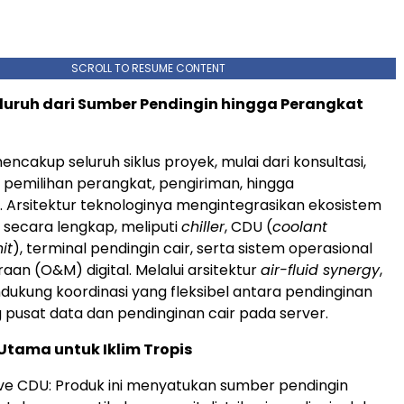
SCROLL TO RESUME CONTENT
luruh dari Sumber Pendingin hingga Perangkat
encakup seluruh siklus proyek, mulai dari konsultasi,
pemilihan perangkat, pengiriman, hingga
 Arsitektur teknologinya mengintegrasikan ekosistem
r secara lengkap, meliputi
chiller
, CDU (
coolant
it
), terminal pendingin cair, serta sistem operasional
aan (O&M) digital. Melalui arsitektur
air-fluid synergy
,
ndukung koordinasi yang fleksibel antara pendinginan
g pusat data dan pendinginan cair pada server.
Utama untuk Iklim Tropis
ve CDU: Produk ini menyatukan sumber pendingin