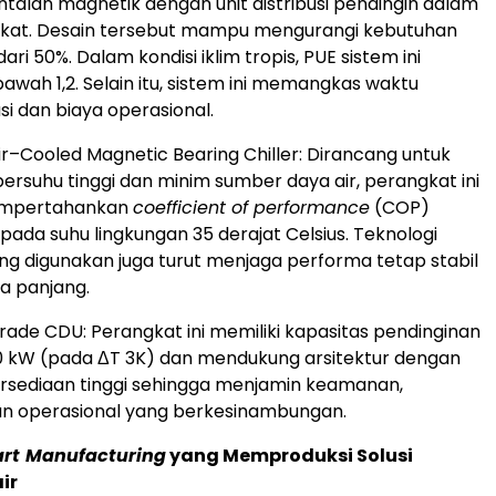
ntalan magnetik dengan unit distribusi pendingin dalam
gkat. Desain tersebut mampu mengurangi kebutuhan
dari 50%. Dalam kondisi iklim tropis, PUE sistem ini
bawah 1,2. Selain itu, sistem ini memangkas waktu
i dan biaya operasional.
r–Cooled Magnetic Bearing Chiller: Dirancang untuk
bersuhu tinggi dan minim sumber daya air, perangkat ini
mpertahankan
coefficient of performance
(COP)
pada suhu lingkungan 35 derajat Celsius. Teknologi
ang digunakan juga turut menjaga performa tetap stabil
a panjang.
Grade CDU: Perangkat ini memiliki kapasitas pendinginan
0 kW (pada ΔT 3K) dan mendukung arsitektur dengan
ersediaan tinggi sehingga menjamin keamanan,
 dan operasional yang berkesinambungan.
rt
Manufacturing
yang Memproduksi Solusi
ir