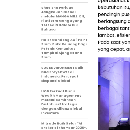
operasional, 
kebutuhan itu
Shueisha Perluas
Jangkauan Global
pendingin pus
melalui MANGA MILLION,
berlangsung d
Platform Manga yang
Tersedia dalam 100
berbagai tant
Bahasa
lambat, efisie
Haier Gandeng AO 1 Point
Pada saat yan
Slam, Buka Peluang bagi
yang cepat, a
Petenis Komunitas
Tampil di Ajang Grand
Slam
SUS ENVIRONMENT Raih
Dua Proyek WtE di
Indonesia, Percepat
Ekspansi Global
UOB Perkuat Bisnis
Wealth Management
melalui Kemitraan
Distribusi Strategis
dengan Allianz Global
Investors
Mitrade Raih Gelar “AI
Broker of the Year 2026”,