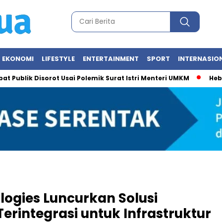
EKONOMI
LIFESTYLE
ENTERTAINMENT
SPORT
INTERNASIO
k Disorot Usai Polemik Surat Istri Menteri UMKM
Heboh Foto M
logies Luncurkan Solusi
erintegrasi untuk Infrastruktur