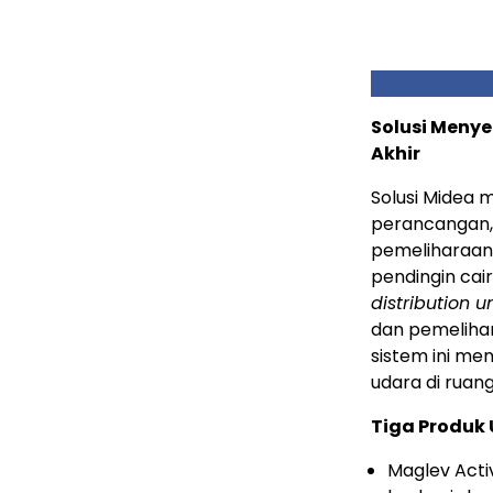
Solusi Menye
Akhir
Solusi Midea m
perancangan, 
pemeliharaan.
pendingin cai
distribution un
dan pemelihar
sistem ini me
udara di ruan
Tiga Produk 
Maglev Acti