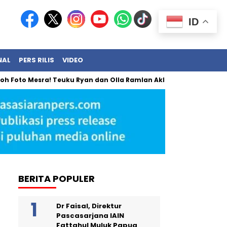
ID
NAL
PERS RILIS
VIDEO
esra! Teuku Ryan dan Olla Ramlan Akhirnya Angkat Bicara
B
BERITA POPULER
Dr Faisal, Direktur
Pascasarjana IAIN
Fattahul Muluk Papua