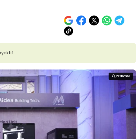
yektif
Perbesar
Perbesar