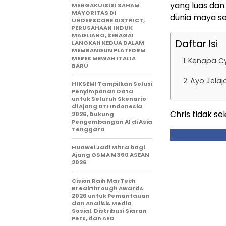
yang luas dan
MENGAKUISISI SAHAM
MAYORITAS DI
dunia maya se
UNDERSCORE DISTRICT,
PERUSAHAAN INDUK
MAGLIANO, SEBAGAI
Daftar Isi
LANGKAH KEDUA DALAM
MEMBANGUN PLATFORM
MEREK MEWAH ITALIA
Kenapa Cy
BARU
Ayo Jelaj
HIKSEMI Tampilkan Solusi
Penyimpanan Data
untuk Seluruh Skenario
di Ajang DTI Indonesia
Chris tidak s
2026, Dukung
Pengembangan AI di Asia
Tenggara
Huawei Jadi Mitra bagi
Ajang GSMA M360 ASEAN
2026
Cision Raih MarTech
Breakthrough Awards
2026 untuk Pemantauan
dan Analisis Media
Sosial, Distribusi Siaran
Pers, dan AEO