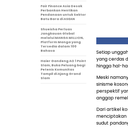
Fair Finance Asia Desak
Perbankan Hentikan
Pendanaan untuk Sektor
Batu Bara di ASEAN
Shueisha Perluas
Jangkauan Global
melalui MANGA MILLION,
Platform Manga yang
Tersedia dalam 100
Bahasa
Setiap unggah
yang cerdas dan
Haier Gandeng AO 1 Point
hingga hal-ha
Slam, Buka Peluang bagi
Petenis Komunitas
Tampil di Ajang Grand
Meski naman
Slam
sinisme kosong
perspektif ya
anggap reme
Dari artikel k
menciptakan r
sudut pandang 