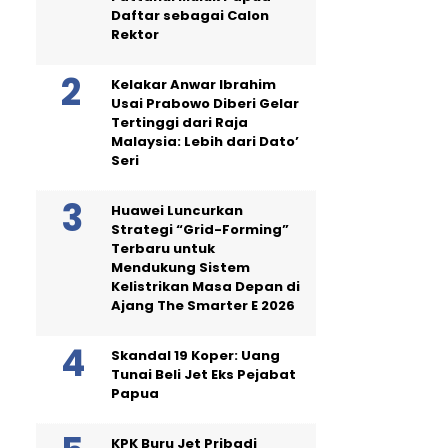
Daftar sebagai Calon
Rektor
Kelakar Anwar Ibrahim
Usai Prabowo Diberi Gelar
Tertinggi dari Raja
Malaysia: Lebih dari Dato’
Seri
Huawei Luncurkan
Strategi “Grid-Forming”
Terbaru untuk
Mendukung Sistem
Kelistrikan Masa Depan di
Ajang The Smarter E 2026
Skandal 19 Koper: Uang
Tunai Beli Jet Eks Pejabat
Papua
KPK Buru Jet Pribadi