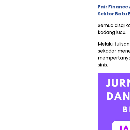
Fair Financ
Sektor Batu 
Semua disajik
kadang lucu.
Melalui tulisa
sekadar mener
mempertanyak
sinis.