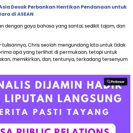
e Asia Desak Perbankan Hentikan Pendanaan untuk
Bara di ASEAN
an dengan gaya bahasa yang santai, sedikit tajam, dan
n-tulisannya, Chris seolah mengundang kita untuk tidak
ima apa yang terlihat di permukaan, tetapi untuk
an, memikirkan, dan, tentunya, terkadang tersenyum
Perbesar
Perbesar