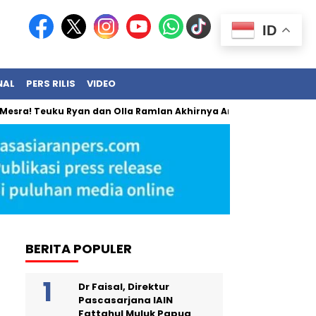
ID
NAL
PERS RILIS
VIDEO
Teuku Ryan dan Olla Ramlan Akhirnya Angkat Bicara
BRI Ja
BERITA POPULER
Dr Faisal, Direktur
Pascasarjana IAIN
Fattahul Muluk Papua