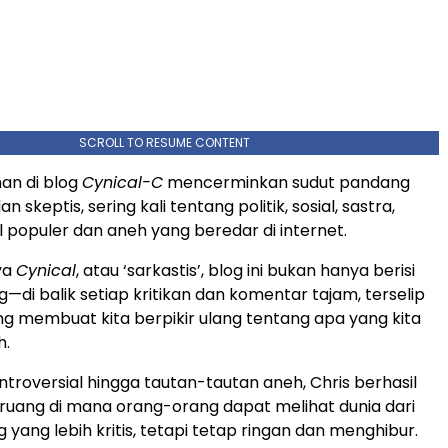
SCROLL TO RESUME CONTENT
an di blog
Cynical-C
mencerminkan sudut pandang
 skeptis, sering kali tentang politik, sosial, sastra,
l populer dan aneh yang beredar di internet.
ya
Cynical
, atau ‘sarkastis’, blog ini bukan hanya berisi
—di balik setiap kritikan dan komentar tajam, terselip
ng membuat kita berpikir ulang tentang apa yang kita
h.
ontroversial hingga tautan-tautan aneh, Chris berhasil
uang di mana orang-orang dapat melihat dunia dari
yang lebih kritis, tetapi tetap ringan dan menghibur.