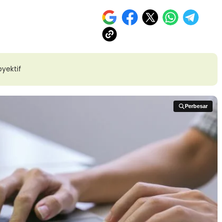
yektif
Perbesar
Perbesar