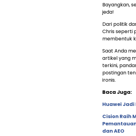
Bayangkan, se
jeda!
Dari politik d
Chris seperti
membentuk ke
Saat Anda me
artikel yang m
terkini, pand
postingan te
ironis.
Baca Juga:
Huawei Jadi
Cision Raih
Pemantauan d
dan AEO