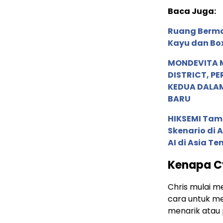
Baca Juga:
Ruang Berma
Kayu dan Bo
MONDEVITA 
DISTRICT, P
KEDUA DALA
BARU
HIKSEMI Tam
Skenario di
AI di Asia T
Kenapa C
Chris mulai
cara untuk m
menarik atau p