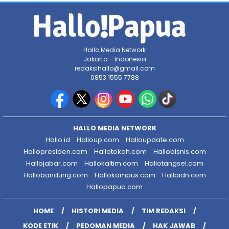
Hallo Media Network
Jakarta - Indonesia
redaksihallo@gmail.com
0853 1555 7788
HALLO MEDIA NETWORK
Hallo.id
Halloup.com
Halloupdate.com
Hallopresiden.com
Hallotokoh.com
Hallobisnis.com
Hallojabar.com
Hallokaltim.com
Hallotangsel.com
Hallobandung.com
Hallokampus.com
Halloidn.com
Hallopapua.com
HOME
HISTORI MEDIA
TIM REDAKSI
KODE ETIK
PEDOMAN MEDIA
HAK JAWAB