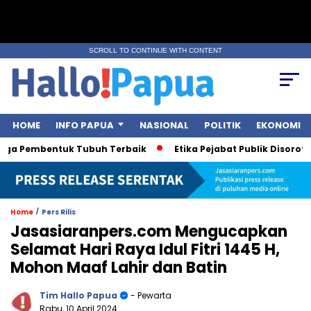
SCROLL TO CONTINUE WITH CONTENT
HOME
INFO PAPUA
NASIONAL
POLITIK
EKONOMI
aga Pembentuk Tubuh Terbaik
Etika Pejabat Publik Disorot Us
/
Home
Pers Rilis
Jasasiaranpers.com Mengucapkan
Selamat Hari Raya Idul Fitri 1445 H,
Mohon Maaf Lahir dan Batin
Tim Hallo Papua
- Pewarta
Rabu, 10 April 2024