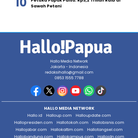
Petaka Pupuk Palsu: Rp3,2 Triliun Raib di
Sawah Petani
Hallo Media Network
Jakarta - Indonesia
redaksihallo@gmail.com
0853 1555 7788
HALLO MEDIA NETWORK
Hallo.id
Halloup.com
Halloupdate.com
Hallopresiden.com
Hallotokoh.com
Hallobisnis.com
Hallojabar.com
Hallokaltim.com
Hallotangsel.com
Hallobandung.com
Hallokampus.com
Halloidn.com