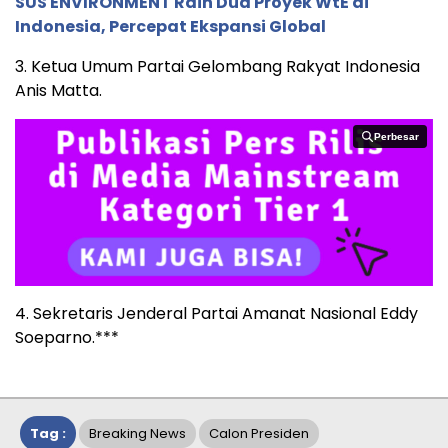
SUS ENVIRONMENT Raih Dua Proyek WtE di
Indonesia, Percepat Ekspansi Global
3. Ketua Umum Partai Gelombang Rakyat Indonesia
Anis Matta.
Perbesar
Perbesar
4. Sekretaris Jenderal Partai Amanat Nasional Eddy
Soeparno.***
Tag :
Breaking News
Calon Presiden