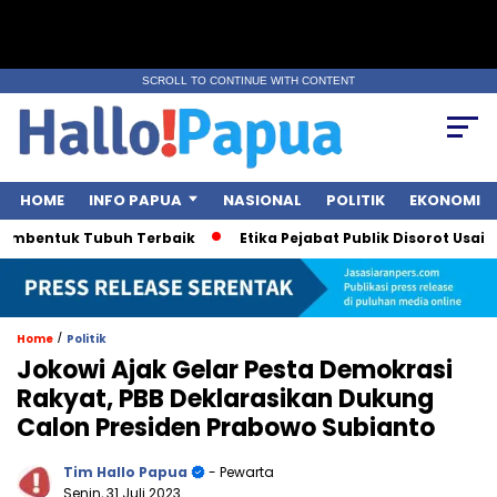
SCROLL TO CONTINUE WITH CONTENT
HOME
INFO PAPUA
NASIONAL
POLITIK
EKONOMI
bentuk Tubuh Terbaik
Etika Pejabat Publik Disorot Usai Pole
/
Home
Politik
Jokowi Ajak Gelar Pesta Demokrasi
Rakyat, PBB Deklarasikan Dukung
Calon Presiden Prabowo Subianto
Tim Hallo Papua
- Pewarta
Senin, 31 Juli 2023