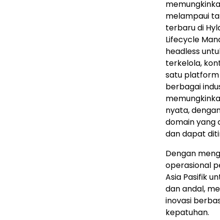
memungkinkan
melampaui tah
terbaru di Hy
Lifecycle Ma
headless unt
terkelola, kon
satu platform
berbagai indus
memungkinkan
nyata, dengan
domain yang 
dan dapat diti
Dengan mengha
operasional 
Asia Pasifik 
dan andal, m
inovasi berba
kepatuhan.