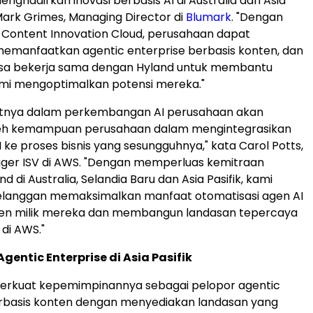
nghadirkan inovasi berbasis AI di Australia dan Asia
 Mark Grimes, Managing Director di
Blumark
. "Dengan
e Content Innovation Cloud, perusahaan dapat
emanfaatkan agentic enterprise berbasis konten, dan
isa bekerja sama dengan Hyland untuk membantu
mi mengoptimalkan potensi mereka."
utnya dalam perkembangan AI perusahaan akan
leh kemampuan perusahaan dalam mengintegrasikan
 ke proses bisnis yang sesungguhnya," kata Carol Potts,
ger ISV di AWS. "Dengan memperluas kemitraan
 di Australia, Selandia Baru dan Asia Pasifik, kami
anggan memaksimalkan manfaat otomatisasi agen AI
ten milik mereka dan membangun landasan tepercaya
 di AWS."
entic Enterprise di Asia Pasifik
rkuat kepemimpinannya sebagai pelopor agentic
erbasis konten dengan menyediakan landasan yang