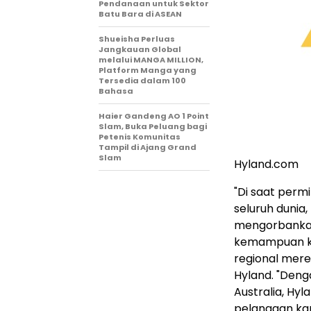
Pendanaan untuk Sektor
Batu Bara di ASEAN
Shueisha Perluas
Jangkauan Global
melalui MANGA MILLION,
Platform Manga yang
Tersedia dalam 100
Bahasa
Haier Gandeng AO 1 Point
Slam, Buka Peluang bagi
Petenis Komunitas
Tampil di Ajang Grand
Slam
Hyland.com
"Di saat perm
seluruh dunia
mengorbankan
kemampuan ko
regional merek
Hyland. "Deng
Australia, Hy
pelanggan kam