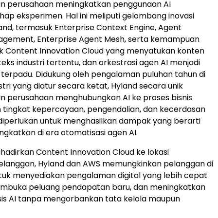
 perusahaan meningkatkan penggunaan AI
ap eksperimen. Hal ini meliputi gelombang inovasi
land, termasuk Enterprise Context Engine, Agent
nagement, Enterprise Agent Mesh, serta kemampuan
uk Content Innovation Cloud yang menyatukan konten
teks industri tertentu, dan orkestrasi agen AI menjadi
 terpadu. Didukung oleh pengalaman puluhan tahun di
tri yang diatur secara ketat, Hyland secara unik
 perusahaan menghubungkan AI ke proses bisnis
 tingkat kepercayaan, pengendalian, dan kecerdasan
diperlukan untuk menghasilkan dampak yang berarti
ngkatkan di era otomatisasi agen AI.
dirkan Content Innovation Cloud ke lokasi
pelanggan, Hyland dan AWS memungkinkan pelanggan di
untuk menyediakan pengalaman digital yang lebih cepat
embuka peluang pendapatan baru, dan meningkatkan
sis AI tanpa mengorbankan tata kelola maupun