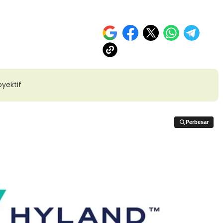
yektif
Perbesar
Perbesar