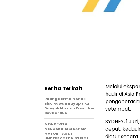
Melalui ekspa
Berita Terkait
hadir di Asia
Ruang Bermain Anak
pengoperasian
Bisa Rawan Rayap Jika
setempat.
Banyak Mainan Kayu dan
Box Kardus
SYDNEY
,
1 Juni
MONDEVITA
cepat, kedaul
MENGAKUISISI SAHAM
MAYORITAS DI
diatur secara k
UNDERSCORE DISTRICT,