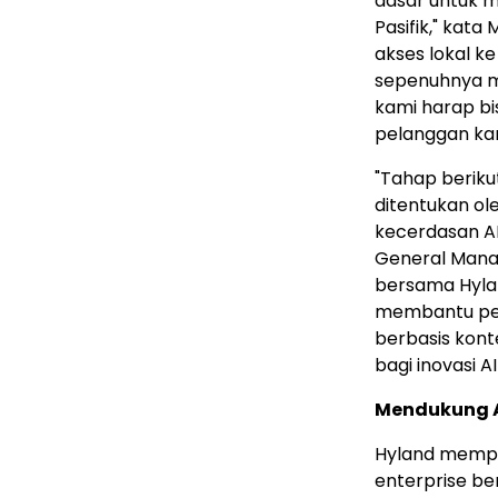
dasar untuk me
Pasifik," kata
akses lokal k
sepenuhnya m
kami harap b
pelanggan ka
"Tahap berik
ditentukan o
kecerdasan AI
General Mana
bersama Hyland
membantu pel
berbasis kon
bagi inovasi AI
Mendukung Ag
Hyland mempe
enterprise b