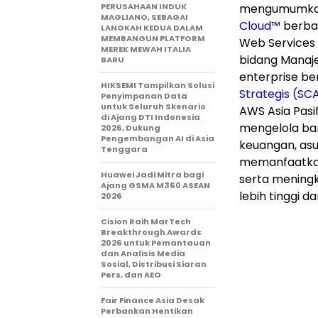
PERUSAHAAN INDUK
mengumumkan 
MAGLIANO, SEBAGAI
Cloud™
berbas
LANGKAH KEDUA DALAM
MEMBANGUN PLATFORM
Web Services 
MEREK MEWAH ITALIA
bidang Manaj
BARU
enterprise be
HIKSEMI Tampilkan Solusi
Strategis (SC
Penyimpanan Data
untuk Seluruh Skenario
AWS Asia Pasif
di Ajang DTI Indonesia
mengelola ba
2026, Dukung
Pengembangan AI di Asia
keuangan, asu
Tenggara
memanfaatkan 
Huawei Jadi Mitra bagi
serta meningk
Ajang GSMA M360 ASEAN
lebih tinggi da
2026
Cision Raih MarTech
Breakthrough Awards
2026 untuk Pemantauan
dan Analisis Media
Sosial, Distribusi Siaran
Pers, dan AEO
Fair Finance Asia Desak
Perbankan Hentikan