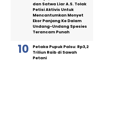
dan Satwa Liar A.S. Tolak
Petisi Aktivis Untuk
Mencantumkan Monyet
Ekor Panjang Ke Dalam
Undang-Undang Spesies
Terancam Punah
Petaka Pupuk Palsu: Rp3,2
Triliun Raib di Sawah
Petani