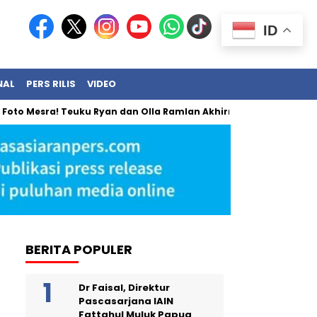
ID
NAL
PERS RILIS
VIDEO
esra! Teuku Ryan dan Olla Ramlan Akhirnya Angkat Bicara
BERITA POPULER
Dr Faisal, Direktur
Pascasarjana IAIN
Fattahul Muluk Papua