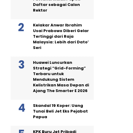
Daftar sebagai Calon
Rektor
Kelakar Anwar Ibrahim
Usai Prabowo Diberi Gelar
Tertinggi dari Raja
Malaysia: Lebih dari Dato’
Seri
Huawei Luncurkan
Strategi “Grid-Forming”
Terbaru untuk
Mendukung Sistem
Kelistrikan Masa Depan di
Ajang The Smarter E 2026
Skandal 19 Koper: Uang
Tunai Beli Jet Eks Pejabat
Papua
KPK Buru Jet Pribadi