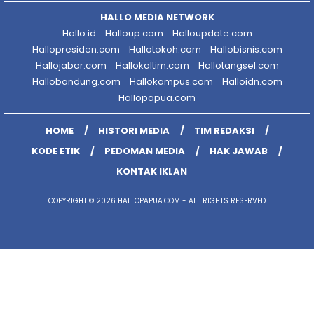
HALLO MEDIA NETWORK
Hallo.id
Halloup.com
Halloupdate.com
Hallopresiden.com
Hallotokoh.com
Hallobisnis.com
Hallojabar.com
Hallokaltim.com
Hallotangsel.com
Hallobandung.com
Hallokampus.com
Halloidn.com
Hallopapua.com
HOME
HISTORI MEDIA
TIM REDAKSI
KODE ETIK
PEDOMAN MEDIA
HAK JAWAB
KONTAK IKLAN
COPYRIGHT © 2026 HALLOPAPUA.COM - ALL RIGHTS RESERVED