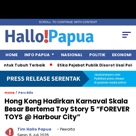
SCROLL TO CONTINUE WITH CONTENT
HOME
INFO PAPUA
NASIONAL
POLITIK
EKONOMI
 Tubuh Terbaik
Etika Pejabat Publik Disorot Usai Polemik Sur
/
Home
Pers Rilis
Hong Kong Hadirkan Karnaval Skala
Besar Bertema Toy Story 5 “FOREVER
TOYS @ Harbour City”
Tim Hallo Papua
- Pewarta
Senin, 6 Juli 2026