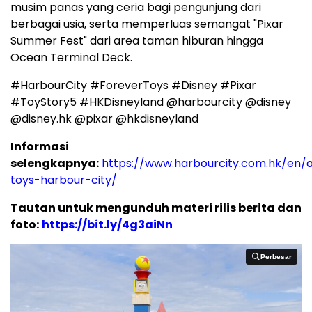
musim panas yang ceria bagi pengunjung dari
berbagai usia, serta memperluas semangat "Pixar
Summer Fest" dari area taman hiburan hingga
Ocean Terminal Deck.
#HarbourCity #ForeverToys #Disney #Pixar
#ToyStory5 #HKDisneyland @harbourcity @disney
@disney.hk @pixar @hkdisneyland
Informasi
selengkapnya:
https://www.harbourcity.com.hk/en/a
toys-harbour-city/
Tautan untuk mengunduh materi rilis berita dan
foto:
https://bit.ly/4g3aiNn
Perbesar
Perbesar