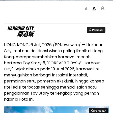
A
A
A
Perbesar
Perbesar
HONG KONG
,
6 Juli, 2026
/PRNewswire/ — Harbour
City, mal dan destinasi wisata paling ikonik di Hong
Kong, mempersembahkan karnaval meriah
bertema Toy Story 5, "FOREVER TOYS @ Harbour
City". Sejak dibuka pada 19 Juni 2026, karnaval ini
menyuguhkan berbagai instalasi interaktif,
permainan seru, pameran eksklusif, hingga konsep
ritel edisi terbatas sehingga menjadi salah satu
pengalaman Toy Story terlengkap yang pernah
hadir di kota ini.
Perbesar
Perbesar