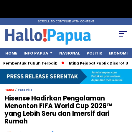
SCROLL TO CONTINUE WITH CONTENT
HOME
INFO PAPUA
NASIONAL
POLITIK
EKONOMI
Pembentuk Tubuh Terbaik
Etika Pejabat Publik Disorot Usai P
/
Home
Pers Rilis
Hisense Hadirkan Pengalaman
Menonton FIFA World Cup 2026™
yang Lebih Seru dan Imersif dari
Rumah