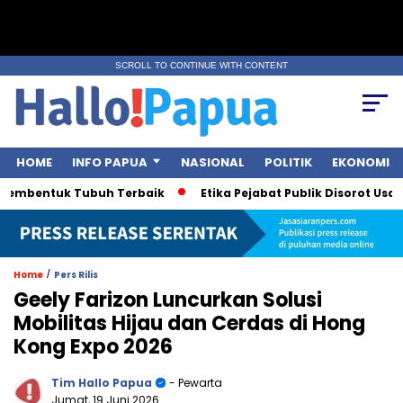
SCROLL TO CONTINUE WITH CONTENT
HOME
INFO PAPUA
NASIONAL
POLITIK
EKONOMI
mbentuk Tubuh Terbaik
Etika Pejabat Publik Disorot Usai Pol
/
Home
Pers Rilis
Geely Farizon Luncurkan Solusi
Mobilitas Hijau dan Cerdas di Hong
Kong Expo 2026
Tim Hallo Papua
- Pewarta
Jumat, 19 Juni 2026