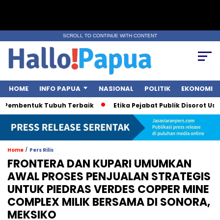
SCROLL TO CONTINUE WITH CONTENT
HOME
INFO PAPUA
NASIONAL
POLITIK
EKONOMI
 Pembentuk Tubuh Terbaik
Etika Pejabat Publik Disorot Usai 
/
Home
Pers Rilis
FRONTERA DAN KUPARI UMUMKAN
AWAL PROSES PENJUALAN STRATEGIS
UNTUK PIEDRAS VERDES COPPER MINE
COMPLEX MILIK BERSAMA DI SONORA,
MEKSIKO