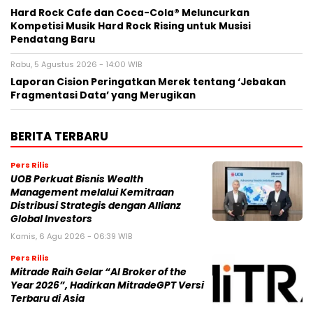
Hard Rock Cafe dan Coca-Cola® Meluncurkan
Kompetisi Musik Hard Rock Rising untuk Musisi
Pendatang Baru
Rabu, 5 Agustus 2026 - 14:00 WIB
Laporan Cision Peringatkan Merek tentang ‘Jebakan
Fragmentasi Data’ yang Merugikan
BERITA TERBARU
Pers Rilis
UOB Perkuat Bisnis Wealth
Management melalui Kemitraan
Distribusi Strategis dengan Allianz
Global Investors
Kamis, 6 Agu 2026 - 06:39 WIB
Pers Rilis
Mitrade Raih Gelar “AI Broker of the
Year 2026”, Hadirkan MitradeGPT Versi
Terbaru di Asia