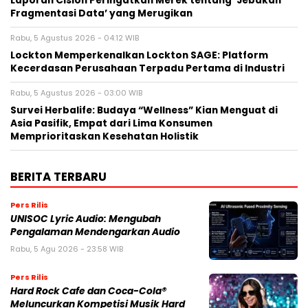
Laporan Cision Peringatkan Merek tentang ‘Jebakan
Fragmentasi Data’ yang Merugikan
Rabu, 5 Agustus 2026 - 04:12 WIB
Lockton Memperkenalkan Lockton SAGE: Platform
Kecerdasan Perusahaan Terpadu Pertama di Industri
Rabu, 5 Agustus 2026 - 03:00 WIB
Survei Herbalife: Budaya “Wellness” Kian Menguat di
Asia Pasifik, Empat dari Lima Konsumen
Memprioritaskan Kesehatan Holistik
BERITA TERBARU
Pers Rilis
UNISOC Lyric Audio: Mengubah
Pengalaman Mendengarkan Audio
Rabu, 5 Agu 2026 - 23:58 WIB
Pers Rilis
Hard Rock Cafe dan Coca-Cola®
Meluncurkan Kompetisi Musik Hard