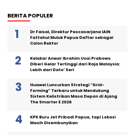
BERITA POPULER
Dr Faisal, Direktur Pascasarjana IAIN
Fattahul Muluk Papua Daftar sebagai
Calon Rektor
Kelakar Anwar Ibrahim Usai Prabowo
Diberi Gelar Tertinggi dari Raja Malaysia:
Lebih dari Dato’ Seri
Huawei Luncurkan Strategi “Grid-
Forming” Terbaru untuk Mendukung
Sistem Kelistrikan Masa Depan di Ajang
The Smarter E 2026
KPK Buru Jet Pribadi Papua, tapi Lokasi
Masih Disembunyikan