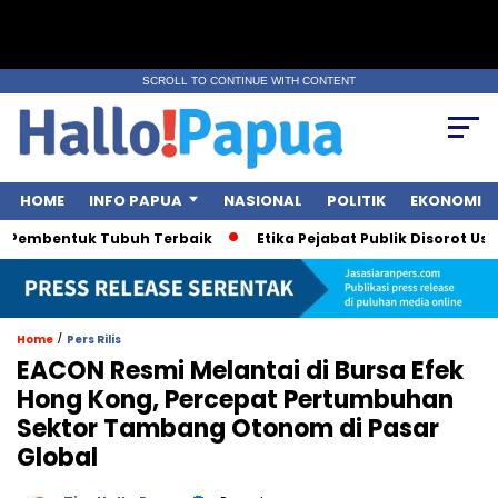
SCROLL TO CONTINUE WITH CONTENT
HOME
INFO PAPUA
NASIONAL
POLITIK
EKONOMI
Pembentuk Tubuh Terbaik
Etika Pejabat Publik Disorot Usai P
/
Home
Pers Rilis
EACON Resmi Melantai di Bursa Efek
Hong Kong, Percepat Pertumbuhan
Sektor Tambang Otonom di Pasar
Global