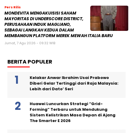
Pers Rilis
MONDEVITA MENGAKUISISI SAHAM
MAYORITAS DI UNDERSCORE DISTRICT,
PERUSAHAAN INDUK MAGLIANO,
SEBAGAI LANGKAH KEDUA DALAM
MEMBANGUN PLATFORM MEREK MEWAH ITALIA BARU
Jumat, 7 Agu 2026 - 09:32 WIB
BERITA POPULER
Kelakar Anwar Ibrahim Usai Prabowo
Diberi Gelar Tertinggi dari Raja Malaysia:
Lebih dari Dato’ Seri
Huawei Luncurkan Strategi “Grid-
Forming” Terbaru untuk Mendukung
Sistem Kelistrikan Masa Depan di Ajang
The Smarter E 2026