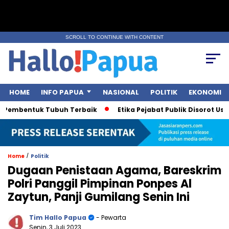
SCROLL TO CONTINUE WITH CONTENT
HOME
INFO PAPUA
NASIONAL
POLITIK
EKONOMI
embentuk Tubuh Terbaik
Etika Pejabat Publik Disorot Usai Po
/
Home
Politik
Dugaan Penistaan Agama, Bareskrim
Polri Panggil Pimpinan Ponpes Al
Zaytun, Panji Gumilang Senin Ini
Tim Hallo Papua
- Pewarta
Senin, 3 Juli 2023