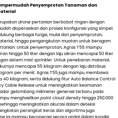
Mempermudah Penyemprotan Tanaman dan
aterial
erupakan
drone
pertanian berbobot ringan dengan
udah dioperasikan dan proses konfigurasi yang simpel.
dukung berbagai fungsi, mulai dari penyemprotan,
terial, hingga pengangkutan muatan untuk beragam
rtanian. Untuk penyemprotan, Agras T55 mampu
n hingga 50 liter dengan laju aliran mencapai 50 liter
ngan sistem
mist sprinkler
. Untuk penebaran material,
kutnya mencapai 55 kilogram dengan laju distribusi
ilogram per menit. Agras T55 juga mampu membawa
 40 kilogram, serta didukung fitur Auto Balance Control
y Cable Release untuk meningkatkan keamanan
Radar gelombang milimeter generasi terbaru pada
ampu menghasilkan
point cloud density
hingga 250.000
ik sehingga meningkatkan akurasi dalam deteksi
ningkatan perangkat keras dan algoritma juga
one
ini mampu beroperasi secara andal dalam kondisi