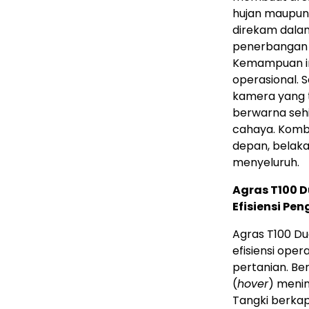
hujan maupun 
direkam dala
penerbangan 
Kemampuan in
operasional. S
kamera yang t
berwarna sehi
cahaya. Komb
depan, belaka
menyeluruh.
Agras T100 
Efisiensi Pe
Agras T100 Dua
efisiensi oper
pertanian. Be
(
hover
) meni
Tangki berkap