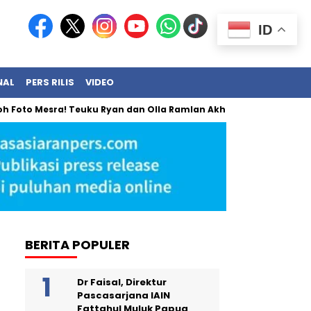
ID
NAL
PERS RILIS
VIDEO
esra! Teuku Ryan dan Olla Ramlan Akhirnya Angkat Bicara
B
BERITA POPULER
Dr Faisal, Direktur
Pascasarjana IAIN
Fattahul Muluk Papua