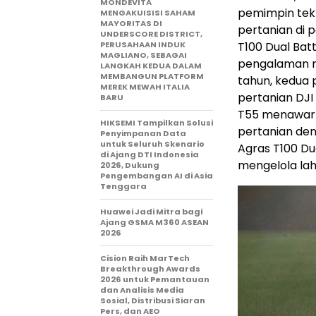
MONDEVITA
pemimpin tekn
MENGAKUISISI SAHAM
MAYORITAS DI
pertanian di 
UNDERSCORE DISTRICT,
PERUSAHAAN INDUK
T100 Dual Bat
MAGLIANO, SEBAGAI
pengalaman r
LANGKAH KEDUA DALAM
MEMBANGUN PLATFORM
tahun, kedua 
MEREK MEWAH ITALIA
pertanian DJI
BARU
T55 menawark
HIKSEMI Tampilkan Solusi
pertanian den
Penyimpanan Data
untuk Seluruh Skenario
Agras T100 D
di Ajang DTI Indonesia
mengelola laha
2026, Dukung
Pengembangan AI di Asia
Tenggara
Huawei Jadi Mitra bagi
Ajang GSMA M360 ASEAN
2026
Cision Raih MarTech
Breakthrough Awards
2026 untuk Pemantauan
dan Analisis Media
Sosial, Distribusi Siaran
Pers, dan AEO