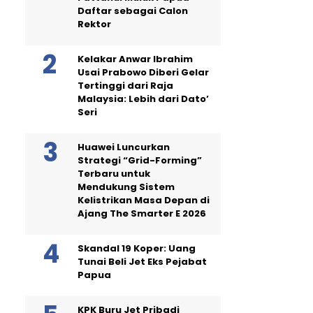
Daftar sebagai Calon
Rektor
Kelakar Anwar Ibrahim
Usai Prabowo Diberi Gelar
Tertinggi dari Raja
Malaysia: Lebih dari Dato’
Seri
Huawei Luncurkan
Strategi “Grid-Forming”
Terbaru untuk
Mendukung Sistem
Kelistrikan Masa Depan di
Ajang The Smarter E 2026
Skandal 19 Koper: Uang
Tunai Beli Jet Eks Pejabat
Papua
KPK Buru Jet Pribadi