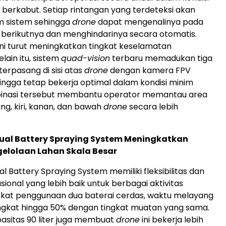
berkabut. Setiap rintangan yang terdeteksi akan
m sistem sehingga
drone
dapat mengenalinya pada
berikutnya dan menghindarinya secara otomatis.
i turut meningkatkan tingkat keselamatan
elain itu, sistem
quad-vision
terbaru memadukan tiga
erpasang di sisi atas
drone
dengan kamera FPV
ngga tetap bekerja optimal dalam kondisi minim
inasi tersebut membantu operator memantau area
ng, kiri, kanan, dan bawah
drone
secara lebih
Dual Battery Spraying System Meningkatkan
ngelolaan Lahan Skala Besar
l Battery Spraying System memiliki fleksibilitas dan
asional yang lebih baik untuk berbagai aktivitas
rkat penggunaan dua baterai cerdas, waktu melayang
ngkat hingga 50% dengan tingkat muatan yang sama.
asitas 90 liter juga membuat
drone
ini bekerja lebih