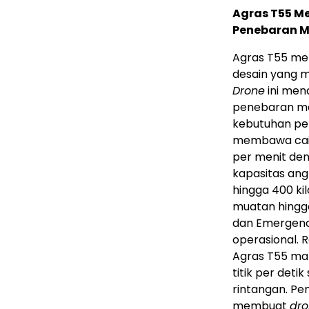
Agras T55 
Penebaran M
Agras T55 m
desain yang m
Drone
ini men
penebaran ma
kebutuhan pe
membawa caira
per menit de
kapasitas ang
hingga 400 k
muatan hingga
dan Emergenc
operasional. 
Agras T55 m
titik per det
rintangan. Pe
membuat
dr