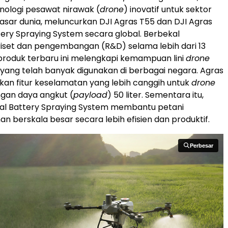
ologi pesawat nirawak (
drone
) inovatif untuk sektor
pasar dunia, meluncurkan DJI Agras T55 dan DJI Agras
tery Spraying System secara global. Berbekal
iset dan pengembangan (R&D) selama lebih dari 13
produk terbaru ini melengkapi kemampuan lini
drone
 yang telah banyak digunakan di berbagai negara. Agras
an fitur keselamatan yang lebih canggih untuk
drone
gan daya angkut (
payload
) 50 liter. Sementara itu,
ual Battery Spraying System membantu petani
n berskala besar secara lebih efisien dan produktif.
Perbesar
Perbesar