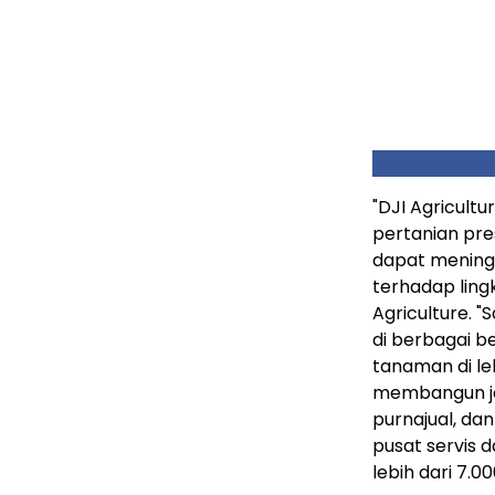
"DJI Agricult
pertanian pres
dapat mening
terhadap ling
Agriculture. "S
di berbagai b
tanaman di leb
membangun ja
purnajual, dan
pusat servis 
lebih dari 7.00