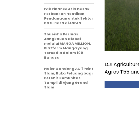
Fair Finance Asia Desak
Perbankan Hentikan
Pendanaan untuk Sektor
Batu Bara di ASEAN
Shueisha Perluas
Jangkauan Global
melalui MANGA MILLION,
Platform Manga yang
Tersedia dalam 100
Bahasa
DJI Agricultur
Haier Gandeng AO 1 Point
Agras T55 and
Slam, Buka Peluang bagi
Petenis Komunitas
Tampil di Ajang Grand
Slam