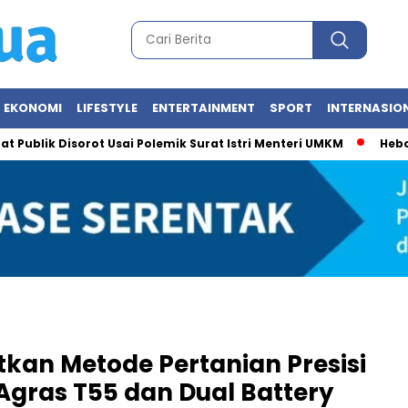
EKONOMI
LIFESTYLE
ENTERTAINMENT
SPORT
INTERNASIO
k Disorot Usai Polemik Surat Istri Menteri UMKM
Heboh Foto M
tkan Metode Pertanian Presisi
gras T55 dan Dual Battery