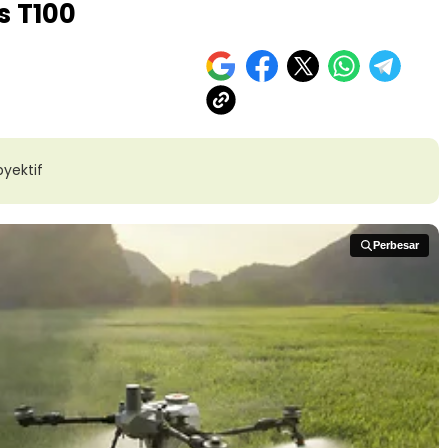
s T100
yektif
Perbesar
Perbesar