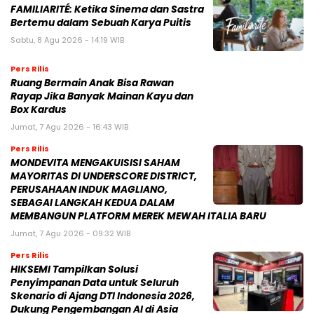
FAMILIARITÉ: Ketika Sinema dan Sastra
Bertemu dalam Sebuah Karya Puitis
Sabtu, 8 Agu 2026 - 14:19 WIB
Pers Rilis
Ruang Bermain Anak Bisa Rawan
Rayap Jika Banyak Mainan Kayu dan
Box Kardus
Jumat, 7 Agu 2026 - 16:43 WIB
Pers Rilis
MONDEVITA MENGAKUISISI SAHAM
MAYORITAS DI UNDERSCORE DISTRICT,
PERUSAHAAN INDUK MAGLIANO,
SEBAGAI LANGKAH KEDUA DALAM
MEMBANGUN PLATFORM MEREK MEWAH ITALIA BARU
Jumat, 7 Agu 2026 - 09:32 WIB
Pers Rilis
HIKSEMI Tampilkan Solusi
Penyimpanan Data untuk Seluruh
Skenario di Ajang DTI Indonesia 2026,
Dukung Pengembangan AI di Asia