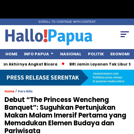
SCROLL TO CONTINUE WITH CONTENT
HOME
INFO PAPUA
NASIONAL
POLITIK
EKONOMI
n Akhirnya Angkat Bicara
BRI Jamin Layanan Tak Libur Saat
/
Home
Pers Rilis
Debut “The Princess Wencheng
Banquet”: Suguhkan Pertunjukan
Makan Malam Imersif Pertama yang
Memadukan Elemen Budaya dan
Pariwisata