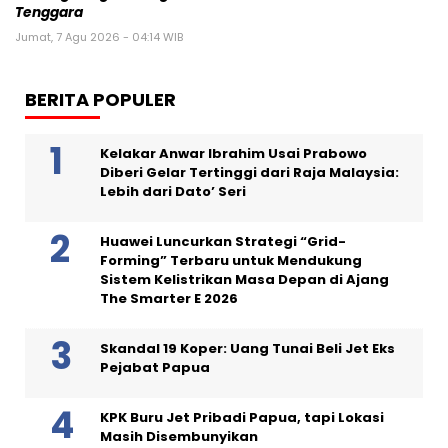
Tenggara
Jumat, 7 Agu 2026 - 04:14 WIB
BERITA POPULER
Kelakar Anwar Ibrahim Usai Prabowo
Diberi Gelar Tertinggi dari Raja Malaysia:
Lebih dari Dato’ Seri
Huawei Luncurkan Strategi “Grid-
Forming” Terbaru untuk Mendukung
Sistem Kelistrikan Masa Depan di Ajang
The Smarter E 2026
Skandal 19 Koper: Uang Tunai Beli Jet Eks
Pejabat Papua
KPK Buru Jet Pribadi Papua, tapi Lokasi
Masih Disembunyikan