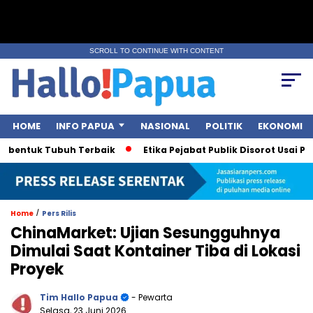
SCROLL TO CONTINUE WITH CONTENT
HOME
INFO PAPUA
NASIONAL
POLITIK
EKONOMI
entuk Tubuh Terbaik
Etika Pejabat Publik Disorot Usai Polem
/
Home
Pers Rilis
ChinaMarket: Ujian Sesungguhnya
Dimulai Saat Kontainer Tiba di Lokasi
Proyek
Tim Hallo Papua
- Pewarta
Selasa, 23 Juni 2026