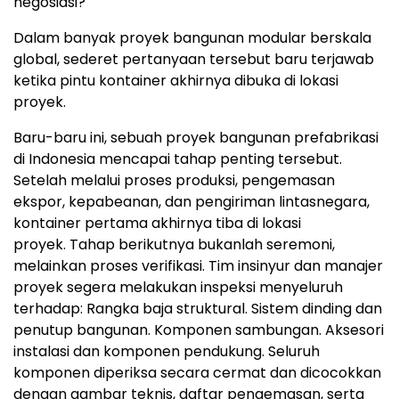
negosiasi?
Dalam banyak proyek bangunan modular berskala
global, sederet pertanyaan tersebut baru terjawab
ketika pintu kontainer akhirnya dibuka di lokasi
proyek.
Baru-baru ini, sebuah proyek bangunan prefabrikasi
di Indonesia mencapai tahap penting terseb
ut.
Setelah melalui proses produksi, pengemasan
ekspor, kepabeanan, dan pengiriman lintasnegara,
kontainer pertama akhirnya tiba di lokasi
proyek
. Ta
hap berikutnya bukanlah seremoni,
melainkan proses verifika
si. Ti
m insinyur dan manajer
proyek segera melakukan inspeksi menyeluruh
terhadap
:
Rangka baja struktural
.
Sistem dinding dan
penutup bangunan
.
Komponen sambunga
n.
Aksesori
instalasi dan komponen pendukung
.
S
eluruh
komponen diperiksa secara cermat dan dicocokkan
dengan gambar teknis, daftar pengemasan, serta