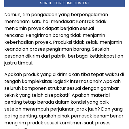
SCROLL TO RESUME CONTENT
Namun, tim pengadaan yang berpengalaman
memahami satu hal mendas
ar: K
ontrak tidak
menjamin proyek dapat berjalan sesuai
rencana.
P
engiriman barang tidak menjamin
keberhasilan proye
k. P
roduksi tidak selalu menjamin
keandalan proses pengiriman baran
g. S
etelah
pesanan dikirim dari pabrik, berbagai ketidakpastian
justru timbul.
Apakah produk yang dikirim akan tiba tepat waktu di
tengah kompleksitas logistik internasion
al?
Apakah
seluruh komponen struktur sesuai dengan gambar
teknik yang telah disepakati?
Ap
akah material
penting tetap berada dalam kondisi yang baik
setelah menempuh perjalanan jarak jauh
? Dan
yang
paling penting, apakah pihak pemasok benar-benar
mengirim produk sesuai komitmen saat proses