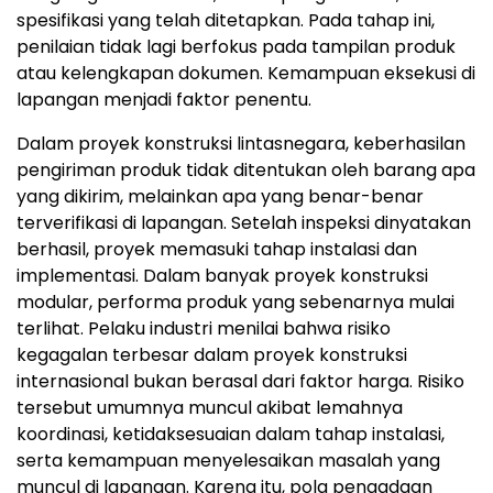
spesifikasi yang telah ditetapkan
.
Pada tahap ini,
penilaian tidak lagi berfokus pada tampilan produk
atau kelengkapan dokumen. Kemampuan eksekusi di
lapangan menjadi faktor penentu.
Dalam proyek konstruksi lintasnegara, keberhasilan
pengiriman produk tidak ditentukan oleh barang apa
yang dikirim, melainkan apa yang benar-benar
terverifikasi di lapanga
n.
Setelah inspeksi dinyatakan
berhasil, proyek memasuki tahap instalasi dan
implementas
i.
Dalam banyak proyek konstruksi
modular, performa produk yang sebenarnya mulai
terlih
at. P
elaku industri menilai bahwa risiko
kegagalan terbesar dalam proyek konstruksi
internasional bukan berasal dari faktor harg
a.
Risiko
tersebut umumnya muncul akibat lemahnya
koordinasi, ketidaksesuaian dalam tahap instalasi,
serta kemampuan menyelesaikan masalah yang
muncul di lapanga
n.
Karena itu, pola pengadaan