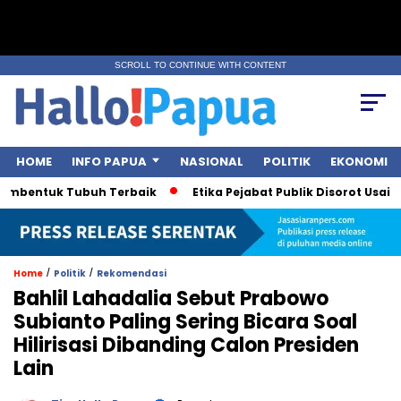
SCROLL TO CONTINUE WITH CONTENT
HOME
INFO PAPUA
NASIONAL
POLITIK
EKONOMI
bentuk Tubuh Terbaik
Etika Pejabat Publik Disorot Usai Pole
/
/
Home
Politik
Rekomendasi
Bahlil Lahadalia Sebut Prabowo
Subianto Paling Sering Bicara Soal
Hilirisasi Dibanding Calon Presiden
Lain