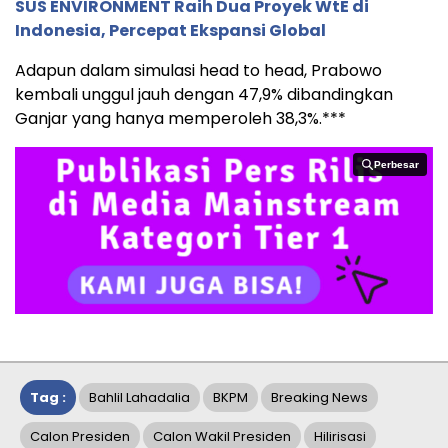
SUS ENVIRONMENT Raih Dua Proyek WtE di
Indonesia, Percepat Ekspansi Global
Adapun dalam simulasi head to head, Prabowo
kembali unggul jauh dengan 47,9% dibandingkan
Ganjar yang hanya memperoleh 38,3%.***
Perbesar
Perbesar
Tag :
Bahlil Lahadalia
BKPM
Breaking News
Calon Presiden
Calon Wakil Presiden
Hilirisasi