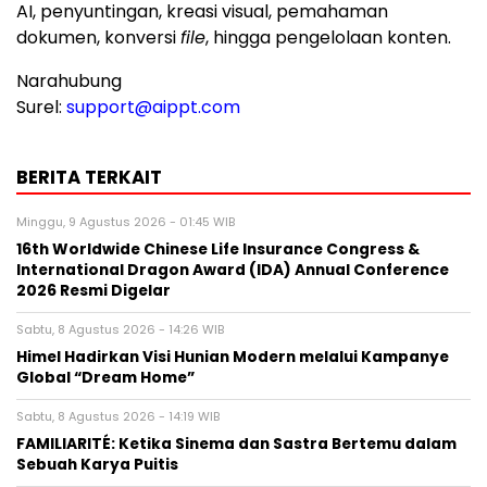
AI, penyuntingan, kreasi visual, pemahaman
dokumen, konversi
file
, hingga pengelolaan konten.
Narahubung
Surel:
support@aippt.com
BERITA TERKAIT
Minggu, 9 Agustus 2026 - 01:45 WIB
16th Worldwide Chinese Life Insurance Congress &
International Dragon Award (IDA) Annual Conference
2026 Resmi Digelar
Sabtu, 8 Agustus 2026 - 14:26 WIB
Himel Hadirkan Visi Hunian Modern melalui Kampanye
Global “Dream Home”
Sabtu, 8 Agustus 2026 - 14:19 WIB
FAMILIARITÉ: Ketika Sinema dan Sastra Bertemu dalam
Sebuah Karya Puitis