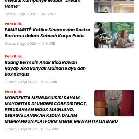
melalui Kampanye Global “Dream
Home”
Sabtu, 8 Agu 2026 - 14:26 WIB
Pers Rilis
FAMILIARITÉ: Ketika Sinema dan Sastra
Bertemu dalam Sebuah Karya Puitis
Sabtu, 8 Agu 2026 - 14:19 WIB
Pers Rilis
Ruang Bermain Anak Bisa Rawan
Rayap Jika Banyak Mainan Kayu dan
Box Kardus
Jumat, 7 Agu 2026 - 16:43 WIB
Pers Rilis
MONDEVITA MENGAKUISISI SAHAM
MAYORITAS DI UNDERSCORE DISTRICT,
PERUSAHAAN INDUK MAGLIANO,
SEBAGAI LANGKAH KEDUA DALAM
MEMBANGUN PLATFORM MEREK MEWAH ITALIA BARU
Jumat, 7 Agu 2026 - 09:32 WIB