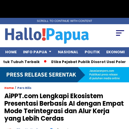
SCROLL TO CONTINUE WITH CONTENT
HOME
INFO PAPUA
NASIONAL
POLITIK
EKONOMI
uk Tubuh Terbaik
Etika Pejabat Publik Disorot Usai Polemik 
/
Home
Pers Rilis
AiPPT.com Lengkapi Ekosistem
Presentasi Berbasis AI dengan Empat
Mode Terintegrasi dan Alur Kerja
yang Lebih Cerdas