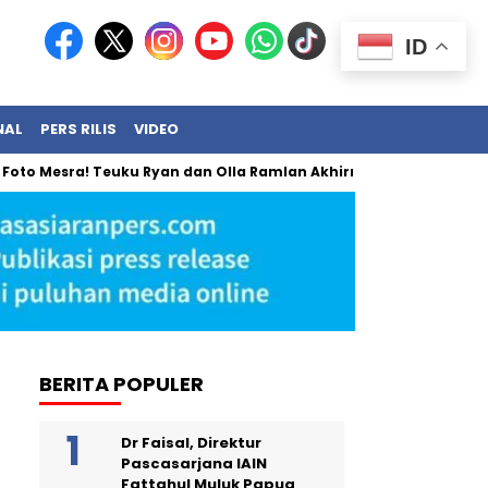
ID
NAL
PERS RILIS
VIDEO
ra! Teuku Ryan dan Olla Ramlan Akhirnya Angkat Bicara
BRI
BERITA POPULER
Dr Faisal, Direktur
Pascasarjana IAIN
Fattahul Muluk Papua