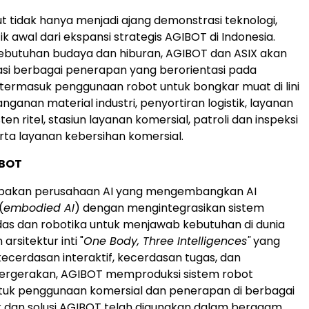
t tidak hanya menjadi ajang demonstrasi teknologi,
ik awal dari ekspansi strategis AGIBOT di Indonesia.
kebutuhan budaya dan hiburan, AGIBOT dan ASIX akan
si berbagai penerapan yang berorientasi pada
, termasuk penggunaan robot untuk bongkar muat di lini
nganan material industri, penyortiran logistik, layanan
en ritel, stasiun layanan komersial, patroli dan inspeksi
ta layanan kebersihan komersial.
IBOT
pakan perusahaan AI yang mengembangkan AI
(
embodied AI
) dengan mengintegrasikan sistem
das dan robotika untuk menjawab kebutuhan di dunia
arsitektur inti "
One Body, Three Intelligences"
yang
erdasan interaktif, kecerdasan tugas, dan
ergerakan, AGIBOT memproduksi sistem robot
tuk penggunaan komersial dan penerapan di berbagai
k dan solusi AGIBOT telah digunakan dalam beragam