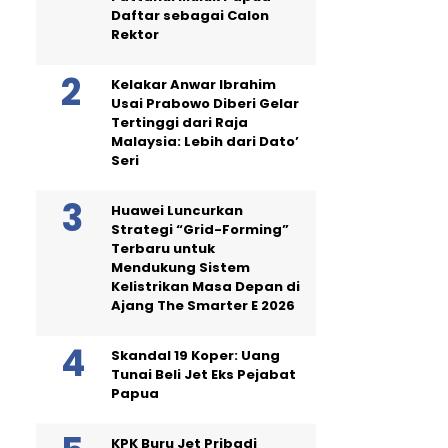
Daftar sebagai Calon
Rektor
Kelakar Anwar Ibrahim
Usai Prabowo Diberi Gelar
Tertinggi dari Raja
Malaysia: Lebih dari Dato’
Seri
Huawei Luncurkan
Strategi “Grid-Forming”
Terbaru untuk
Mendukung Sistem
Kelistrikan Masa Depan di
Ajang The Smarter E 2026
Skandal 19 Koper: Uang
Tunai Beli Jet Eks Pejabat
Papua
KPK Buru Jet Pribadi