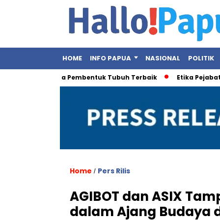
HOME
INFO PAPUA
NASIONAL
POLITIK
ni Olahraga Pembentuk Tubuh Terbaik
Etika Pejabat Publik D
Home
Pers Rilis
/
AGIBOT dan ASIX Tam
dalam Ajang Budaya d