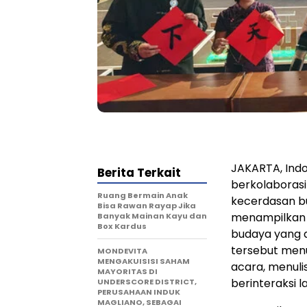
JAKARTA, Indo
Berita Terkait
berkolaborasi 
Ruang Bermain Anak
kecerdasan b
Bisa Rawan Rayap Jika
menampilkan 
Banyak Mainan Kayu dan
Box Kardus
budaya yang d
tersebut men
MONDEVITA
MENGAKUISISI SAHAM
acara, menulis
MAYORITAS DI
berinteraksi 
UNDERSCORE DISTRICT,
PERUSAHAAN INDUK
MAGLIANO, SEBAGAI