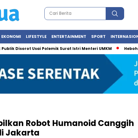
EKONOMI
LIFESTYLE
ENTERTAINMENT
SPORT
INTERNASIO
isorot Usai Polemik Surat Istri Menteri UMKM
Heboh Foto Mes
pilkan Robot Humanoid Canggih
i Jakarta