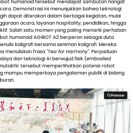
obot humanoid tersebut mendapat sambutan hangat
acara. Demonstrasi ini menunjukkan bahwa teknologi
gih dapat diterakan dalam berbagai kegiatan, mulai
nggaraan acara, layanan
hospitality
, pendidikan, hingga
aktif. Salah satu momen yang paling menarik perhatian
robot humanoid AGIBOT A2 berperan sebagai duta
nulis kaligrafi bersama seniman kaligrafi. Mereka
 menuliskan frasa
"Tea for Harmony"
. Perpaduan
daya dan teknologi AI berwujud fisik (
embodied
mutakhir tersebut memperlihatkan potensi robot
g mampu memperkaya pengalaman publik di bidang
buran.
Perbesar
Perbesar