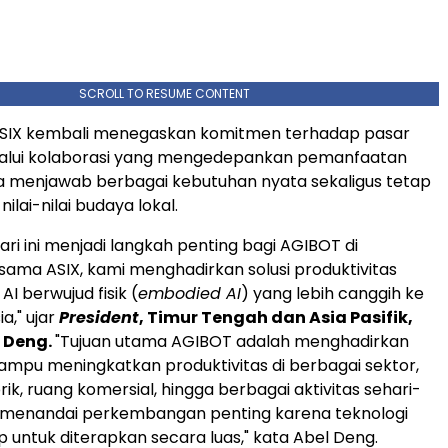
SCROLL TO RESUME CONTENT
SIX kembali menegaskan komitmen terhadap pasar
lalui kolaborasi yang mengedepankan pemanfaatan
a menjawab berbagai kebutuhan nyata sekaligus tetap
lai-nilai budaya lokal.
i ini menjadi langkah penting bagi AGIBOT di
rsama ASIX, kami menghadirkan solusi produktivitas
I berwujud fisik (
embodied AI
) yang lebih canggih ke
a," ujar
President
, Timur Tengah dan Asia Pasifik,
 Deng.
"Tujuan utama AGIBOT adalah menghadirkan
mpu meningkatkan produktivitas di berbagai sektor,
rik, ruang komersial, hingga berbagai aktivitas sehari-
ni menandai perkembangan penting karena teknologi
p untuk diterapkan secara luas," kata Abel Deng.