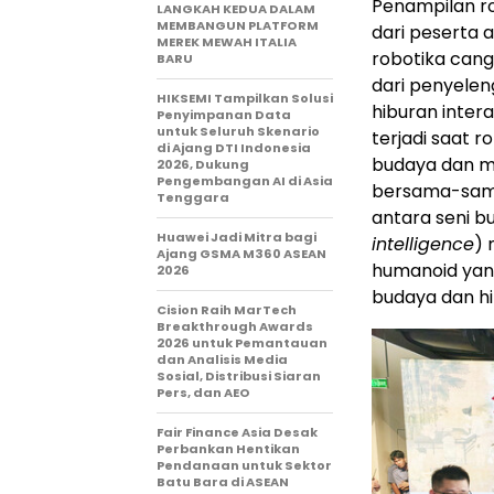
Penampilan r
LANGKAH KEDUA DALAM
MEMBANGUN PLATFORM
dari peserta 
MEREK MEWAH ITALIA
robotika cang
BARU
dari penyele
HIKSEMI Tampilkan Solusi
hiburan inter
Penyimpanan Data
untuk Seluruh Skenario
terjadi saat 
di Ajang DTI Indonesia
budaya dan me
2026, Dukung
Pengembangan AI di Asia
bersama-sama
Tenggara
antara seni bu
Huawei Jadi Mitra bagi
intelligence
) 
Ajang GSMA M360 ASEAN
humanoid yan
2026
budaya dan hi
Cision Raih MarTech
Breakthrough Awards
2026 untuk Pemantauan
dan Analisis Media
Sosial, Distribusi Siaran
Pers, dan AEO
Fair Finance Asia Desak
Perbankan Hentikan
Pendanaan untuk Sektor
Batu Bara di ASEAN