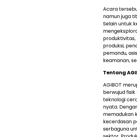
Acara tersebu
namun juga tit
Selain untuk 
mengeksplora
produktivitas
produksi, pena
pemandu, asist
keamanan, ser
Tentang AG
AGIBOT meru
berwujud fisik 
teknologi cer
nyata. Dengan 
memadukan kec
kecerdasan p
serbaguna un
sektor. Produ