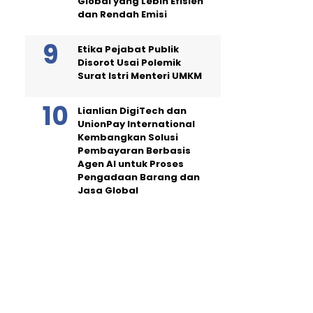
Global yang Lebih Efisien
dan Rendah Emisi
Etika Pejabat Publik
Disorot Usai Polemik
Surat Istri Menteri UMKM
Lianlian DigiTech dan
UnionPay International
Kembangkan Solusi
Pembayaran Berbasis
Agen AI untuk Proses
Pengadaan Barang dan
Jasa Global