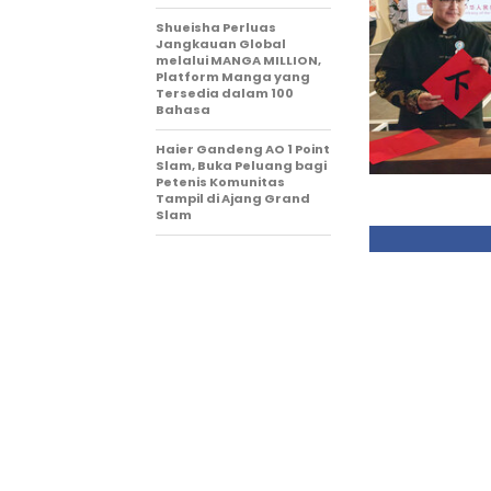
Shueisha Perluas
Jangkauan Global
melalui MANGA MILLION,
Platform Manga yang
Tersedia dalam 100
Bahasa
Haier Gandeng AO 1 Point
Slam, Buka Peluang bagi
Petenis Komunitas
Tampil di Ajang Grand
Slam