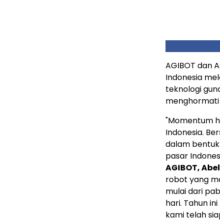
AGIBOT dan A
Indonesia me
teknologi gun
menghormati ni
"Momentum har
Indonesia. Be
dalam bentuk A
pasar Indonesi
AGIBOT, Abel
robot yang ma
mulai dari pab
hari. Tahun i
kami telah sia