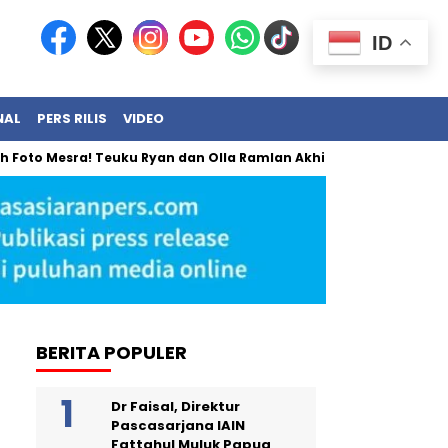
ID
NAL
PERS RILIS
VIDEO
esra! Teuku Ryan dan Olla Ramlan Akhirnya Angkat Bicara
B
BERITA POPULER
Dr Faisal, Direktur
Pascasarjana IAIN
Fattahul Muluk Papua