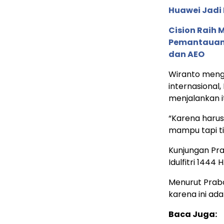
Huawei Jadi
Cision Raih
Pemantauan d
dan AEO
Wiranto meng
internasional
menjalankan i
“Karena haru
mampu tapi ti
Kunjungan Pra
Idulfitri 1444 H
Menurut Prabo
karena ini ada
Baca Juga: