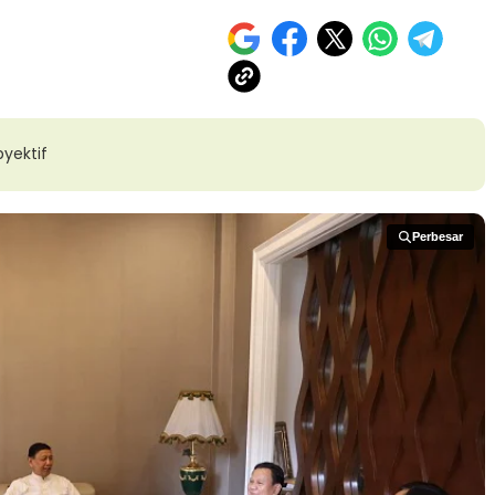
yektif
Perbesar
Perbesar