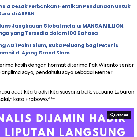
e Asia Desak Perbankan Hentikan Pendanaan untuk
Bara di ASEAN
rluas Jangkauan Global melalui MANGA MILLION,
nga yang Tersedia dalam 100 Bahasa
g AO 1 Point Slam, Buka Peluang bagi Petenis
ampil di Ajang Grand Slam
i terima kasih dengan hormat diterima Pak Wiranto senior
Panglima saya, pendahulu saya sebagai Menteri
asa adat kita tradisi kita suasana baik, suasana Lebaran
alal,” kata Prabowo.***
Perbesar
Perbesar