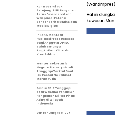
(Wantimpres),
Kontroversi Tak
Berujung: RUU Penyiaran
Hal ini diung
Terus Diperdebatkan,
Waspadai Potensi
kawasan Mampa
Sensor Berita Online dan
Media Digital
Inilah 5 Manfaat
Publikasi Press Release
bagi Anggota DPRD,
Salah Satunya
Tingkatkan Citra dan
Kredibilitas
Menteri Sekretaris
Negara Prasetyo Hadi
Tanggapi Terkait Soal
Isu Reshuffle Kabinet
Merah Putih
Politisi PDIP Tanggapi
Soal Wacana Pendirian
Pangkalan Militer Pihak
Asing di Wilayah
Indonesia
Daftar Lengkap 100+