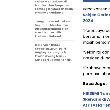
Calon Menteri, Wakil
Menteri dan Pimpinan
Baca konten me
Lembaga Pemerintahan
Prabowo Subianto
Sekjen Gerin
2024
Tanggapan Jokowi Soal
Sejumlah Menterinya
Ditunjuk Kembali oleh
“Kami, saya 
Presiden Terpilih
bersama menja
Prabowo Subianto
masih bersam
Gelaran Pilkada
Serentak 2024, Polri
“Selain itu da
Ungkap Sebanyak 8
Provinsi yang Masuk
Presiden di In
Kategori Rawan Konflik
“Prabowo memi
permasalahan 
Baca Juga:
HIKSEMI Tam
Skenario di
AI di Asia T