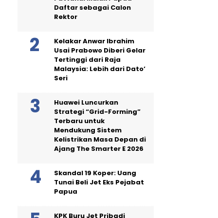
Daftar sebagai Calon
Rektor
Kelakar Anwar Ibrahim
Usai Prabowo Diberi Gelar
Tertinggi dari Raja
Malaysia: Lebih dari Dato’
Seri
Huawei Luncurkan
Strategi “Grid-Forming”
Terbaru untuk
Mendukung Sistem
Kelistrikan Masa Depan di
Ajang The Smarter E 2026
Skandal 19 Koper: Uang
Tunai Beli Jet Eks Pejabat
Papua
KPK Buru Jet Pribadi