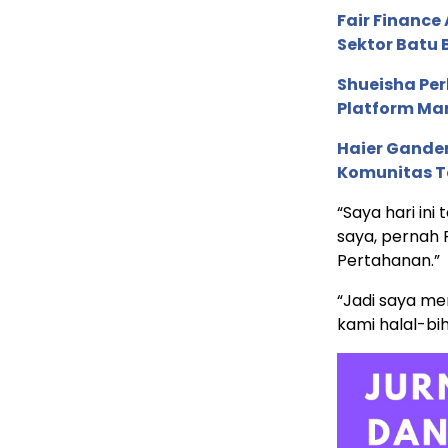
Fair Financ
Sektor Batu 
Shueisha Pe
Platform Ma
Haier Ganden
Komunitas T
“Saya hari in
saya, pernah 
Pertahanan.”
“Jadi saya mer
kami halal-bih