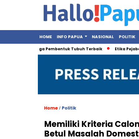
HOME
INFO PAPUA
NASIONAL
POLITIK
, Ini Olahraga Pembentuk Tubuh Terbaik
Etika Pejabat Publi
Home
Politik
/
Memiliki Kriteria Cal
Betul Masalah Domesti